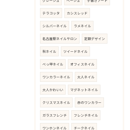
グレージュ
ベージュ
手書きアート
テラコッタ
カシスレッド
シルバーネイル
ラメネイル
名古屋駅ネイルサロン
定額デザイン
秋ネイル
ツイードネイル
べっ甲ネイル
オフィスネイル
ワンカラーネイル
大人ネイル
ご予約はこちら
大人かわいい
マグネットネイル
クリスマスネイル
赤のワンカラー
ガラスフレンチ
フレンチネイル
ワンホンネイル
チークネイル