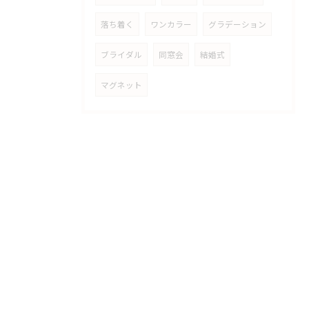
落ち着く
ワンカラー
グラデーション
ブライダル
同窓会
結婚式
マグネット