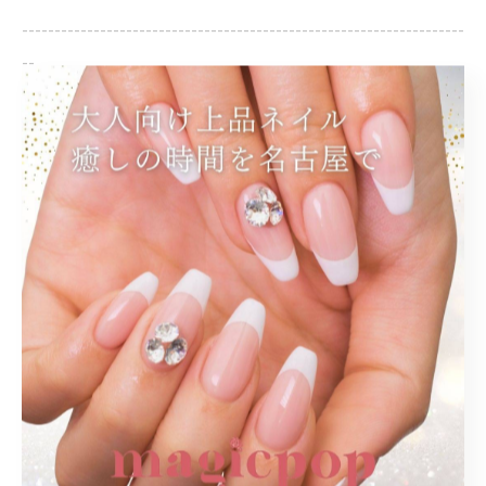
--------------------------------------------------------------------
--
プライベートサロン
大人
上品
シンプル
オフィス
< 前のページ
一覧に戻る
次のページ >
関連タグ
#大人かわいい
#マグネットネイル
#赤のワンカラー
#大人ネイル
#フットワンカラー
#名古屋駅ネイルサロン