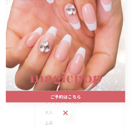
関連タグ
#名古屋駅ネイルサロン
#プライベートサロン
#大人ネイル
#キラキラ
#大人かわいい
#クリスマスネイル
#赤のワンカラー
カテゴリー
Categories
全てのカテゴリー
ご予約はこちら
プライベートサロン
ご予約はこちら
大人
上品