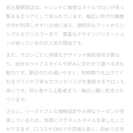
マグネットネイル道具の選び方と使い方ガ
名古屋駅周辺は、トレンドに敏感なネイルサロンが多く
イド
集まるエリアとして知られています。幅広い年代や職業
の方が利用しやすい立地に加え、個性的なアートからシ
ンプルなワンカラーまで、豊富なデザインバリエーショ
ンが揃っているのが人気の理由です。
また、サロンごとに得意なデザインや施術技術が異な
り、自分のライフスタイルや好みに合わせて選べる点も
魅力です。駅近のため通いやすく、短時間で仕上げてく
れるプランや丁寧なカウンセリングを重視するサロンも
多いです。初心者から上級者まで、幅広い層に支持され
ています。
さらに、リーズナブルな価格設定やお得なクーポンが充
実しているため、気軽にマグネットネイルを楽しむこと
ができます。口コミやSNSでの評価も高く、初めての方