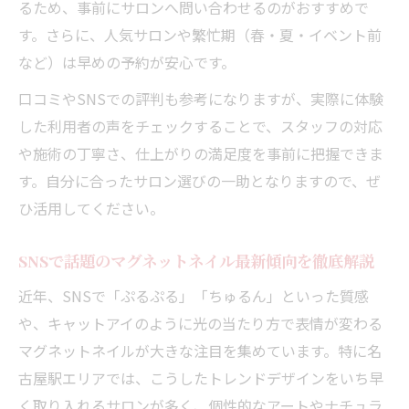
るため、事前にサロンへ問い合わせるのがおすすめで
マグネットネイルで輝きが際立つアートの
す。さらに、人気サロンや繁忙期（春・夏・イベント前
工夫
など）は早めの予約が安心です。
マグネットネイルのキラキラ感アップの秘
訣
口コミやSNSでの評判も参考になりますが、実際に体験
した利用者の声をチェックすることで、スタッフの対応
ライトを活用したマグネットネイルの魅力
や施術の丁寧さ、仕上がりの満足度を事前に把握できま
発見
す。自分に合ったサロン選びの一助となりますので、ぜ
グラデーションで魅せるマグネットネイル
ひ活用してください。
の作り方
季節に映えるアレンジで華やぐ手元に変身
SNSで話題のマグネットネイル最新傾向を徹底解説
季節限定カラーで楽しむマグネットネイル
近年、SNSで「ぷるぷる」「ちゅるん」といった質感
アレンジ
や、キャットアイのように光の当たり方で表情が変わる
春夏秋冬のマグネットネイルおすすめデザ
マグネットネイルが大きな注目を集めています。特に名
イン集
古屋駅エリアでは、こうしたトレンドデザインをいち早
イベント映えするマグネットネイルの演出
く取り入れるサロンが多く、個性的なアートやナチュラ