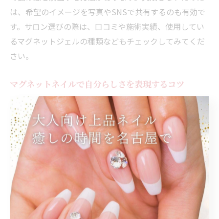
は、希望のイメージを写真やSNSで共有するのも有効で
す。サロン選びの際は、口コミや施術実績、使用してい
るマグネットジェルの種類などもチェックしてみてくだ
さい。
マグネットネイルで自分らしさを表現するコツ
マグネットネイルは光の角度やデザイン次第で、他には
ない個性的な指先を演出できるのが魅力です。自分らし
さを表現するコツは、好きな色やモチーフを取り入れる
だけでなく、パーツやニュアンスアートと組み合わせて
オリジナリティを追求することです。例えば、左右で異
なるカラーを使ったり、アクセントとしてラインやパー
ルを加える方法も人気です。
名古屋駅エリアのサロンでは、お客様一人ひとりの希望