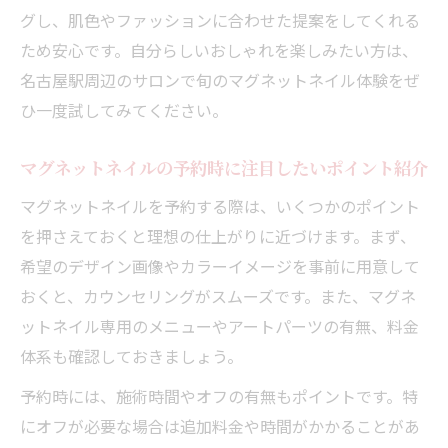
秘訣
グし、肌色やファッションに合わせた提案をしてくれる
ぷるぷる質感のマグネットネイルを実現す
ため安心です。自分らしいおしゃれを楽しみたい方は、
る方法
名古屋駅周辺のサロンで旬のマグネットネイル体験をぜ
マグネットネイルで話題のちゅるんデザイ
ひ一度試してみてください。
ンの魅力
マグネットネイルの予約時に注目したいポイント紹介
光の角度で変わるマグネットネイルの楽し
み方
マグネットネイルを予約する際は、いくつかのポイント
トレンドを押さえたマグネットネイルの質
を押さえておくと理想の仕上がりに近づけます。まず、
感選び
希望のデザイン画像やカラーイメージを事前に用意して
おくと、カウンセリングがスムーズです。また、マグネ
マグネットネイルにパーツをプラスするテ
ットネイル専用のメニューやアートパーツの有無、料金
クニック
体系も確認しておきましょう。
マグネットネイルで光る指先を作る方法
キャットアイ風のマグネットネイル演出方
予約時には、施術時間やオフの有無もポイントです。特
法
にオフが必要な場合は追加料金や時間がかかることがあ