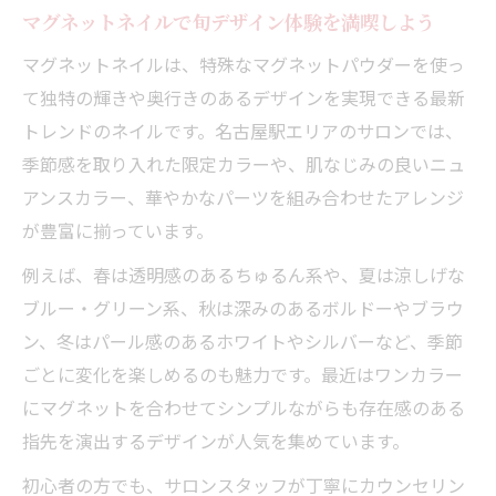
マグネットネイルサロン選びで後悔しない
マグネットネイルで旬デザイン体験を満喫しよう
コツ案内
マグネットネイルは、特殊なマグネットパウダーを使っ
肌色やファッションに合うマグネットネイル術
て独特の輝きや奥行きのあるデザインを実現できる最新
自分の肌色と相性抜群なマグネットネイル
トレンドのネイルです。名古屋駅エリアのサロンでは、
の選び方
季節感を取り入れた限定カラーや、肌なじみの良いニュ
ファッションとマグネットネイルのカラー
アンスカラー、華やかなパーツを組み合わせたアレンジ
コーデ術
が豊富に揃っています。
マグネットネイルで叶う上品な指先の作り
例えば、春は透明感のあるちゅるん系や、夏は涼しげな
方
ブルー・グリーン系、秋は深みのあるボルドーやブラウ
プロに学ぶマグネットネイルデザイン提案
ン、冬はパール感のあるホワイトやシルバーなど、季節
の秘訣
ごとに変化を楽しめるのも魅力です。最近はワンカラー
マグネットネイルで自分らしさを表現する
にマグネットを合わせてシンプルながらも存在感のある
コツ
指先を演出するデザインが人気を集めています。
ぷるぷる質感の最新マグネットネイルを楽しむ
初心者の方でも、サロンスタッフが丁寧にカウンセリン