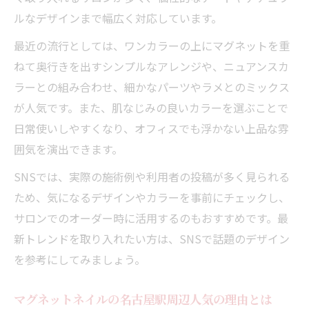
術
ルなデザインまで幅広く対応しています。
マグネットネイルで季節感を取り入れる方
最近の流行としては、ワンカラーの上にマグネットを重
法
ねて奥行きを出すシンプルなアレンジや、ニュアンスカ
シーン別マグネットネイルアレンジのコツ
ラーとの組み合わせ、細かなパーツやラメとのミックス
セルフ派必見のマグネットネイル応用テクニッ
が人気です。また、肌なじみの良いカラーを選ぶことで
ク
日常使いしやすくなり、オフィスでも浮かない上品な雰
初心者でもできるマグネットネイル簡単ア
囲気を演出できます。
レンジ
SNSでは、実際の施術例や利用者の投稿が多く見られる
セルフで楽しむマグネットネイルの基本と
ため、気になるデザインやカラーを事前にチェックし、
応用
サロンでのオーダー時に活用するのもおすすめです。最
サロン級の仕上がりを叶えるマグネットネ
新トレンドを取り入れたい方は、SNSで話題のデザイン
イル術
を参考にしてみましょう。
自宅で失敗しないマグネットネイルテクニ
ック
マグネットネイルの名古屋駅周辺人気の理由とは