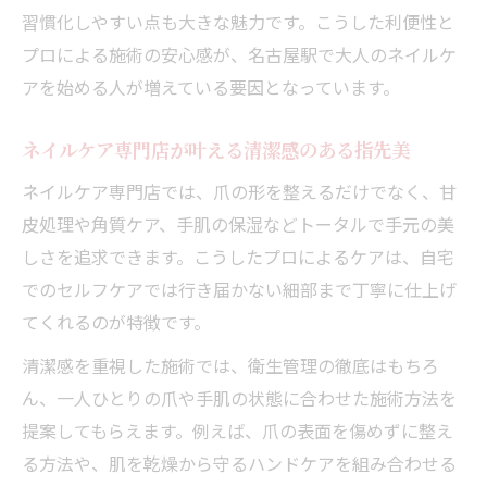
指先美を叶える名古屋駅周辺の最新ネイルケア
習慣化しやすい点も大きな魅力です。こうした利便性と
大人の身だしなみネイルケアで指先美を実
プロによる施術の安心感が、名古屋駅で大人のネイルケ
現する方法
アを始める人が増えている要因となっています。
名古屋駅で体験できる最新ネイルケアコー
ス事情
ネイルケア専門店が叶える清潔感のある指先美
自爪育成を重視した大人のための指先美ケ
ネイルケア専門店では、爪の形を整えるだけでなく、甘
ア習慣
皮処理や角質ケア、手肌の保湿などトータルで手元の美
プロによるネイルケア専門店の手元美仕上
しさを追求できます。こうしたプロによるケアは、自宅
げ術
でのセルフケアでは行き届かない細部まで丁寧に仕上げ
てくれるのが特徴です。
ネイルケア名古屋駅周辺で注目のサロン選
び方
清潔感を重視した施術では、衛生管理の徹底はもちろ
大人の身だしなみを支えるネイルケア効果と実
ん、一人ひとりの爪や手肌の状態に合わせた施術方法を
感
提案してもらえます。例えば、爪の表面を傷めずに整え
大人の身だしなみネイルケアが与える意識
る方法や、肌を乾燥から守るハンドケアを組み合わせる