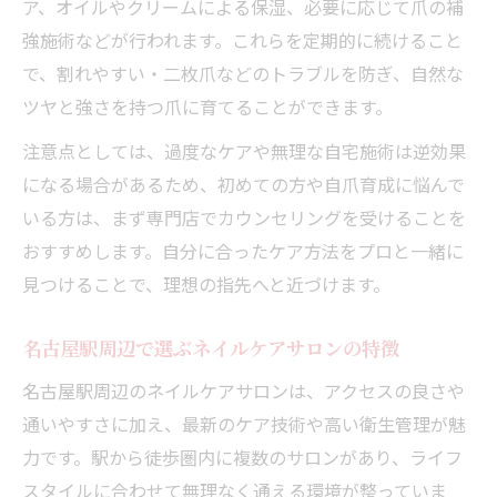
ア、オイルやクリームによる保湿、必要に応じて爪の補
ツ
強施術などが行われます。これらを定期的に続けること
自爪育成を目的とした大人のケアのみ施術
で、割れやすい・二枚爪などのトラブルを防ぎ、自然な
内容
ツヤと強さを持つ爪に育てることができます。
ネイルケア専門店で相談できる自爪の悩み
注意点としては、過度なケアや無理な自宅施術は逆効果
解決法
になる場合があるため、初めての方や自爪育成に悩んで
日常に溶け込む大人のためのネイルケア流儀
いる方は、まず専門店でカウンセリングを受けることを
大人の身だしなみネイルケアを日常に取り
おすすめします。自分に合ったケア方法をプロと一緒に
入れるコツ
見つけることで、理想の指先へと近づけます。
名古屋駅のネイルケアサロンで続ける秘訣
自爪ケアのみ派が実践する日常の指先ケア
名古屋駅周辺で選ぶネイルケアサロンの特徴
方法
名古屋駅周辺のネイルケアサロンは、アクセスの良さや
ネイルケア専門店で学ぶ毎日の身だしなみ
通いやすさに加え、最新のケア技術や高い衛生管理が魅
習慣
力です。駅から徒歩圏内に複数のサロンがあり、ライフ
大人女性におすすめのネイルケア名古屋駅
スタイルに合わせて無理なく通える環境が整っていま