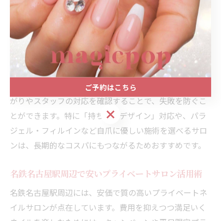
は、単に料金が安いかどうかだけでなく、施術の持ちや
仕上がりの美しさ、オフやケアの丁寧さなどを総合的に
評価することが重要です。
例えば、定額コースや初回限定メニューを活用すれば、
トレンド感のあるデザインやジェルネイルも手頃に楽し
める場合が多いです。また、口コミやSNSで実際の仕上
ご予約はこちら
がりやスタッフの対応を確認することで、失敗を防ぐこ
ご予約はこちら
とができます。特に「持ち込みデザイン」対応や、パラ
ジェル・フィルインなど自爪に優しい施術を選べるサロ
ンは、長期的なコスパにもつながるためおすすめです。
名鉄名古屋駅周辺で安いプライベートサロン活用術
名鉄名古屋駅周辺には、安価で質の高いプライベートネ
イルサロンが点在しています。費用を抑えつつ満足いく