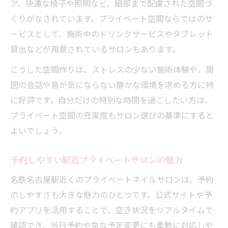
ア、快適な椅子や照明など、細部まで配慮された空間づ
極め方
くりがなされています。プライベート空間ならではのサ
口コミ評価が高いプライベートサロンの特
ービスとして、施術中のドリンクサービスやタブレット
徴
貸出などが用意されているサロンもあります。
プライベートネイルサロンを口コミで徹底
こうした空間作りは、ストレスの少ない施術体験や、周
比較
囲の会話や音が気にならない静かな環境を求める方に特
費用対効果に優れたサロン選びの秘訣
に好評です。自分だけの特別な時間を過ごしたい方は、
プライベートネイルサロンで失敗しない選
プライベート空間の充実度もサロン選びの基準にすると
び方
よいでしょう。
費用対効果を重視したプライベートサロン
比較
予約しやすい駅近プライベートサロンの魅力
コスパ抜群のプライベートネイルを選ぶ基
名鉄名古屋駅近くのプライベートネイルサロンは、予約
準
のしやすさも大きな魅力のひとつです。公式サイトや予
無駄なく通えるプライベートサロンの選択
約アプリを活用することで、空き状況をリアルタイムで
術
確認でき、当日予約や急な予定変更にも柔軟に対応しや