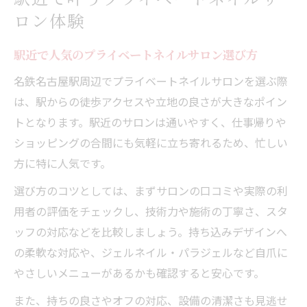
予約しやすい駅近プライベートサロンの魅
ロン体験
力
プライベートネイルサロンでリラックスす
駅近で人気のプライベートネイルサロン選び方
るコツ
名鉄名古屋駅周辺でプライベートネイルサロンを選ぶ際
名鉄名古屋駅周辺で人気の個人ネイル空間
は、駅からの徒歩アクセスや立地の良さが大きなポイン
プライベートネイルサロンが人気の理由を
トとなります。駅近のサロンは通いやすく、仕事帰りや
分析
ショッピングの合間にも気軽に立ち寄れるため、忙しい
個人ネイル空間で叶う自分だけの贅沢な時
方に特に人気です。
間
選び方のコツとしては、まずサロンの口コミや実際の利
名鉄名古屋駅周辺のプライベートサロン最
用者の評価をチェックし、技術力や施術の丁寧さ、スタ
新事情
ッフの対応などを比較しましょう。持ち込みデザインへ
人気上昇中の個人ネイル空間の特長とは
の柔軟な対応や、ジェルネイル・パラジェルなど自爪に
プライベートネイルサロンで安心できる理
やさしいメニューがあるかも確認すると安心です。
由
また、持ちの良さやオフの対応、設備の清潔さも見逃せ