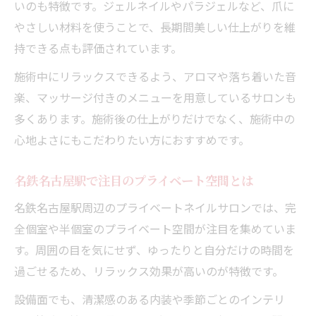
いのも特徴です。ジェルネイルやパラジェルなど、爪に
名鉄名古屋駅近くで静かなリラックス空間
やさしい材料を使うことで、長期間美しい仕上がりを維
を探す
持できる点も評価されています。
完全予約制プライベートサロンの魅力を徹
底解説
施術中にリラックスできるよう、アロマや落ち着いた音
楽、マッサージ付きのメニューを用意しているサロンも
自分だけの特別なリラックスタイムをつく
多くあります。施術後の仕上がりだけでなく、施術中の
るコツ
心地よさにもこだわりたい方におすすめです。
プライベートネイルサロンでストレスフリ
ーな体験を
名鉄名古屋駅で注目のプライベート空間とは
口コミ評価で選ぶ名鉄名古屋駅の魅力とは
名鉄名古屋駅周辺のプライベートネイルサロンでは、完
口コミで話題のプライベートネイルサロン
全個室や半個室のプライベート空間が注目を集めていま
の選び方
す。周囲の目を気にせず、ゆったりと自分だけの時間を
高評価続出のプライベートサロンの共通点
過ごせるため、リラックス効果が高いのが特徴です。
を解説
設備面でも、清潔感のある内装や季節ごとのインテリ
名鉄名古屋駅周辺で信頼されるサロンの見