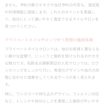
コスパ重視なら注目のプライベートネイル
ません。予約の取りやすさや当日予約の可否も、満足度
コスパで選ぶプライベートネイルサロンの
や利用頻度に直結します。これらのポイントを意識し
ポイント
て、自分にとって通いやすく満足できるネイルサロンを
名鉄名古屋駅周辺で安いプライベートサロ
見つけてください。
ン活用術
プライベートネイルサロンで叶う理想の施術体験
費用対効果抜群のプライベートネイル体験
法
プライベートネイルサロンでは、他のお客様と重ならな
プライベートネイルサロンでコスパを高め
い静かな空間で、じっくりと施術を受けられるのが大き
る方法
な魅力です。名鉄名古屋駅周辺の人気サロンでは、カウ
ンセリングをしっかり行い、希望のデザインや自爪の状
コスパ重視派に人気のプライベートサロン
態に合わせた提案をしてくれるケースが多く見られま
事情
す。
自分だけのリラックスタイムを楽しむ方法
プライベートネイルサロンで癒やしの時間
特に、ワンカラーや持ち込みデザイン、フィルイン対応
を満喫
など、トレンドや自分らしさを重視した施術が叶いやす