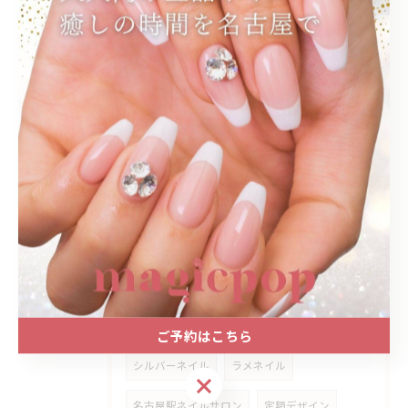
ワンホンネイルで期待する印象と男ウケも叶える選び方ガイド
2026/07/22
ワンホンネイルを短時間で楽しむ愛知県名古屋市西区庄内通の最新施術方法とサロン選び
タグ
Tags
グレージュ
ベージュ
手書きアート
テラコッタ
カシスレッド
ご予約はこちら
シルバーネイル
ラメネイル
ご予約はこちら
名古屋駅ネイルサロン
定額デザイン