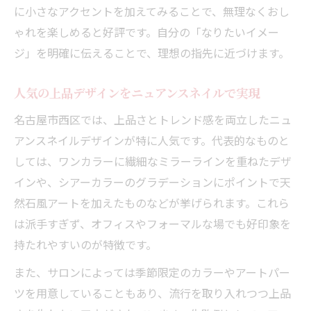
上品なニュアンスネイル体験の流れを徹底
に小さなアクセントを加えてみることで、無理なくおし
解説
ゃれを楽しめると好評です。自分の「なりたいイメー
駅近サロンで叶う理想のニュアンスネイル
ジ」を明確に伝えることで、理想の指先に近づけます。
探し
人気の上品デザインをニュアンスネイルで実現
名古屋市西区では、上品さとトレンド感を両立したニュ
アンスネイルデザインが特に人気です。代表的なものと
しては、ワンカラーに繊細なミラーラインを重ねたデザ
インや、シアーカラーのグラデーションにポイントで天
然石風アートを加えたものなどが挙げられます。これら
は派手すぎず、オフィスやフォーマルな場でも好印象を
持たれやすいのが特徴です。
また、サロンによっては季節限定のカラーやアートパー
ツを用意していることもあり、流行を取り入れつつ上品