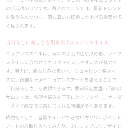
肌なじみの良い上品なニュアンスネイル術
のが成功のコツです。西区のサロンでは、最新トレンド
自然に見えるニュアンスネイルデザインの
を取り入れつつも、落ち着いた印象に仕上げる提案が多
工夫
く見られます。
生活シーンに溶け込むニュアンスネイル活
用法
自分らしい美しさを引き出すニュアンスネイル
大人女性が選ぶナチュラル系ニュアンスネ
ニュアンスネイルは、個々の手肌の色や爪の形、ライフ
イル
スタイルに合わせてカスタマイズしやすいのが魅力で
通いやすい西区で叶う理想のネイル体験
す。例えば、肌なじみの良いベージュやピンク系をベー
ニュアンスネイルが得意な通いやすいサロ
スに、微細なラメやニュアンスアートを加えることで
ン選び
「自分らしさ」を表現できます。愛知県名古屋市西区の
アクセス便利なネイルサロンでの体験談紹
サロンでは、希望や悩みを丁寧にヒアリングし、オーダ
介
ーメイド感覚で提案してくれる店舗が多くあります。
予約しやすいサロンでニュアンスネイルを
成功例として、普段ネイルができない方がワンポイント
満喫
アートのみ取り入れてみたり、逆にシンプルなデザイン