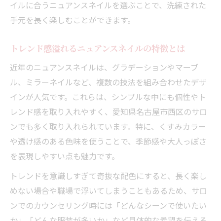
イルに合うニュアンスネイルを選ぶことで、洗練された
季節感を楽しむニュアンスネイルデザイン
手元を長く楽しむことができます。
ガイド
自分らしい爪先を楽しむためのポイント
トレンド感溢れるニュアンスネイルの特徴とは
ニュアンスネイルで自分らしさを表現する
近年のニュアンスネイルは、グラデーションやマーブ
方法
ル、ミラーネイルなど、複数の技法を組み合わせたデザ
TSUTAYA ネイル風の個性派デザイン解説
インが人気です。これらは、シンプルな中にも個性やト
ティー エヌ ネイルの流行デザインをチェッ
レンド感を取り入れやすく、愛知県名古屋市西区のサロ
ク
ンでも多く取り入れられています。特に、くすみカラー
や透け感のある色味を使うことで、季節感や大人っぽさ
自分に似合うニュアンスネイルの選び方
を表現しやすい点も魅力です。
アティック 名古屋で見つかる独自デザイン
ナチュラルな美しさを叶える秘密を解説
トレンドを意識しすぎて奇抜な配色にすると、長く楽し
めない場合や職場で浮いてしまうこともあるため、サロ
ニュアンスネイルで叶うナチュラル美の理
ンでのカウンセリング時には「どんなシーンで使いたい
由
か」「どんな服装が多いか」など具体的な希望を伝える