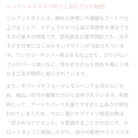
洗練された手元を叶えるデザイン選び
ニュアンスネイルで叶う上品な手元の秘密
ニュアンスネイルで洗練された指先を演出
ニュアンスネイルは、絶妙な色使いや繊細なアートで仕
ノリタケ イオン ネイル風の上品デザイン術
上げることで、ナチュラルかつ上品な雰囲気を演出でき
自爪に優しいニュアンスネイルの選び方
るのが最大の特徴です。愛知県名古屋市西区でも、派手
トレンド感と上品さを両立するデザイン探
すぎず日常になじみやすいデザインが注目されていま
し
す。ワンカラーやシアー感のある仕上がり、さりげない
ラメやパーツ使いなど、控えめながらも指先を美しく見
上小田井 ネイルサロンで叶える理想の爪先
せる工夫が随所に凝らされています。
大人女性に似合う最新のニュアンスネイル提案
また、オフィスやフォーマルなシーンでも浮かないた
リン ドゥ ネイル風の大人ニュアンスネイル
め、幅広い年代や職業の方から支持されています。失敗
紹介
例として、アートやパーツを盛りすぎると上品さが損な
洗練された最新ニュアンスネイルの選び方
われてしまうため、サロン選びやデザイン相談の際は
シュガー ビューティー ネイル流の上品アー
「控えめなアクセント」を意識することが大切です。サ
ト
ロンスタッフと相談しながら、自分の肌色やライフスタ
大人女性が選ぶニュアンスネイルの魅力