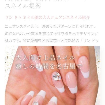
スネイル提案
リン ドゥ ネイル風の大人ニュアンスネイル紹介
ニュアンスネイルは、決まったパターンにとらわれず、
絶妙な色合いや質感を重ねて個性を引き出すデザインが
魅力です。特に愛知県名古屋市西区で話題の「リン ドゥ
ネイル」風デザインは、落ち着いたトーンや繊細なアー
トを取り入れ、大人女性の上品さを演出します。例え
ば、透け感のあるベージュやグレーをベースに、控えめ
なミラーアートやシェルをポイント使いすることで、指
先にさりげない華やかさをプラスできます。
このようなリン ドゥ ネイル風ニュアンスネイルは、職場
や日常でも浮かず、さりげなくトレンドを取り入れたい
方におすすめです。自爪の形や長さを活かしたデザイン