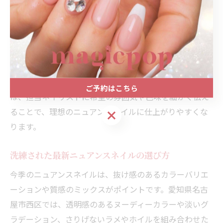
が多いので、派手すぎずナチュラルな印象を保てます。
施術の際には、爪に負担をかけすぎないジェルやベース
選びも重要なポイントです。
実際にサロンで体験した方からは「自分らしい上品さが
出せた」「シンプルなのにセンスが光る」といった声が
多く、リピートされる方も増えています。初めての方
ご予約はこちら
は、担当ネイリストに希望の雰囲気や色味を細かく伝え
ることで、理想のニュアンスネイルに仕上がりやすくな
ご予約はこちら
ります。
洗練された最新ニュアンスネイルの選び方
今季のニュアンスネイルは、抜け感のあるカラーバリエ
ーションや質感のミックスがポイントです。愛知県名古
屋市西区では、透明感のあるヌーディーカラーや淡いグ
ラデーション、さりげないラメやホイルを組み合わせた