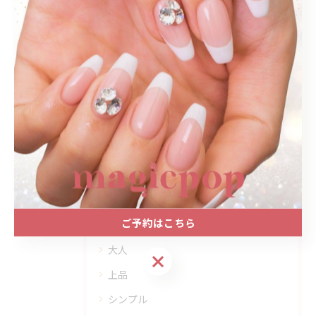
#名古屋駅ネイルサロン
#プライベートサロン
#大人ネイル
#大人かわいい
#秋ネイル
#ラメネイル
#ワンカラーネイル
カテゴリー
Categories
全てのカテゴリー
ご予約はこちら
プライベートサロン
大人
ご予約はこちら
上品
シンプル