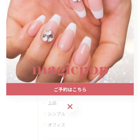
#名古屋市西区
#国際センター
#結婚式
#同窓会
#ワンカラー
#ラメネイル
カテゴリー
Categories
全てのカテゴリー
プライベートサロン
ご予約はこちら
大人
上品
ご予約はこちら
シンプル
オフィス