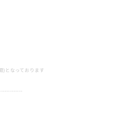
。
。
間)となっております
-------------