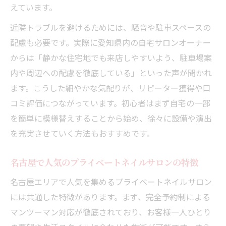
ルサロン開業法
えています。
家事育児と両立する自宅ネイルサロン運営
近隣トラブルを避けるためには、騒音や駐車スペースの
術
配慮も必要です。実際に愛知県内の自宅サロンオーナー
プライベートネイルサロンならではの柔軟
からは「静かな住宅地でも来店しやすいよう、駐車場案
な働き方
内や周辺への配慮を徹底している」といった声が聞かれ
自宅サロン開業で失敗しない1日のスケジュ
ます。こうした細やかな気配りが、リピーター獲得や口
ール例
コミ評価につながっています。初心者はまず自宅の一部
子育て世代に支持されるサロンの工夫と特
を簡単に模様替えすることから始め、徐々に設備や演出
徴
を充実させていく方法もおすすめです。
ネイルサロン収益安定化のコツをプロが指南
名古屋で人気のプライベートネイルサロンの特徴
プライベートネイルサロンの月収アップ戦
名古屋エリアで人気を集めるプライベートネイルサロン
略を解説
には共通した特徴があります。まず、完全予約制による
自宅サロンでリピーターを増やす収益安定
マンツーマン対応が徹底されており、お客様一人ひとり
化の秘訣