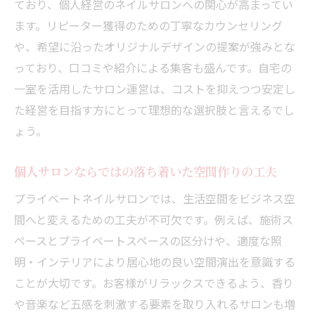
ており、個人経営のネイルサロンへの関心が高まってい
ネイルサロン開業ならプライベート型が人気の
ます。リピーター獲得のための丁寧なカウンセリング
理由
や、希望に沿ったオリジナルデザインの提案が強みとな
プライベートネイルサロン開業の利点と注
っており、口コミや紹介による集客も盛んです。自宅の
目ポイント
一室を活用したサロン運営は、コストを抑えつつ安定し
家賃不要で低リスクな自宅開業の魅力を紹
た経営を目指す方にとって理想的な選択肢と言えるでし
介
ょう。
プライベートサロンは自由な働き方に最適
な理由
個人サロンならではの落ち着いた空間作りの工夫
個人サロン特有の集客戦略とリピーター獲
プライベートネイルサロンでは、生活空間をビジネス空
得法
間へと変えるための工夫が不可欠です。例えば、施術ス
ネイル個人サロンで経営安定を目指すポイ
ペースとプライベートスペースの区分けや、適度な照
ント
明・インテリアにより居心地の良い空間演出を意識する
家事と両立できる自宅サロンの始め方解説
ことが大切です。お客様がリラックスできるよう、香り
主婦やママにおすすめのプライベートネイ
や音楽など五感を刺激する要素を取り入れるサロンも増