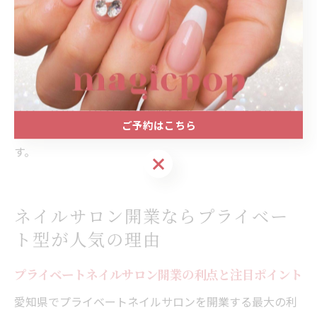
れず個性を活かしたデザイン提案や、日常使いからイベ
ント向けまで幅広く対応するサロンが増えています。
「自分だけの特別な空間」「家事や育児の合間にリフレ
ッシュしたい」といったニーズに応えられるのが、プラ
イベートサロンならではの強みです。口コミや紹介によ
ご予約はこちら
る集客も期待でき、長く愛されるサロン経営を目指せま
す。
ご予約はこちら
ネイルサロン開業ならプライベー
ト型が人気の理由
プライベートネイルサロン開業の利点と注目ポイント
愛知県でプライベートネイルサロンを開業する最大の利