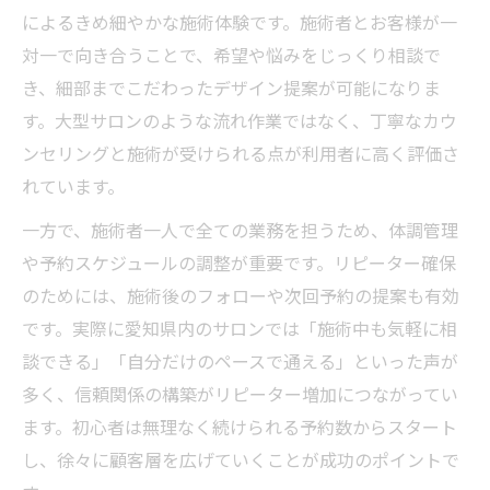
要性
によるきめ細やかな施術体験です。施術者とお客様が一
ネイル個人サロンが選ばれるサービスの特
対一で向き合うことで、希望や悩みをじっくり相談で
徴
き、細部までこだわったデザイン提案が可能になりま
す。大型サロンのような流れ作業ではなく、丁寧なカウ
ンセリングと施術が受けられる点が利用者に高く評価さ
れています。
一方で、施術者一人で全ての業務を担うため、体調管理
や予約スケジュールの調整が重要です。リピーター確保
のためには、施術後のフォローや次回予約の提案も有効
です。実際に愛知県内のサロンでは「施術中も気軽に相
談できる」「自分だけのペースで通える」といった声が
多く、信頼関係の構築がリピーター増加につながってい
ます。初心者は無理なく続けられる予約数からスタート
し、徐々に顧客層を広げていくことが成功のポイントで