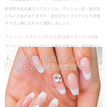
愛知県の名古屋エリアなどでは、マンション型・自宅型
ともに人気がありますが、自分のライフスタイルや目指
すサロン像に合わせて選択しましょう。
プライベートサロンで叶える非日常リラックス体験
プライベートネイルサロンの最大の魅力は、非日常のリ
ラックス体験を自宅で味わえる点です。他のお客様と顔
を合わせず、静かな空間でゆったり施術を受けられるた
め、心身ともに癒されます。アロマの香りや落ち着いた
照明、こだわりのインテリアで特別な時間を演出するこ
とが重要です。
また、施術内容もお客様一人ひとりの希望に合わせて柔
軟に対応できるため、満足度の高いサービスが提供でき
ます。愛知県のプライベートサロンでは、流行にとらわ