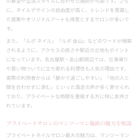
の要望や生活スタイルに合わせた施術が可能です。さら
口コミやSNSを活用した集客術と月収向上
に、ネイルデザインの自由度が高く、トレンドを意識し
法
た提案やオリジナルアートも得意とするサロンが多いで
ネイル個人サロンで失敗しない価格設定の
す。
考え方
また、「ルポ ネイル」「ルポ 金山」などのワードが検索
集客サイトとホットペッパービューティー
されるように、アクセスの良さや駅近の立地もポイント
の活用方法
になっています。名古屋駅・金山駅周辺では、仕事帰り
個人サロンを成功へ導く差別化ポイントとは
や買い物ついでに立ち寄れる利便性も人気の理由です。
プライベートネイルサロンの差別化アイデ
実際の利用者からは「静かで過ごしやすい」「他の人と
ア集
顔を合わせずに済む」といった満足の声が多く寄せられ
自宅サロンで実現できる独自メニューの工
ており、プライベートな時間を重視する方に特に支持さ
夫
れています。
完全予約制や子連れ対応で他店と差をつけ
る方法
プライベートサロンのマンツーマン施術の魅力を解説
施術ルームの清潔感とリラックス空間の重
プライベートネイルサロン最大の魅力は、マンツーマン