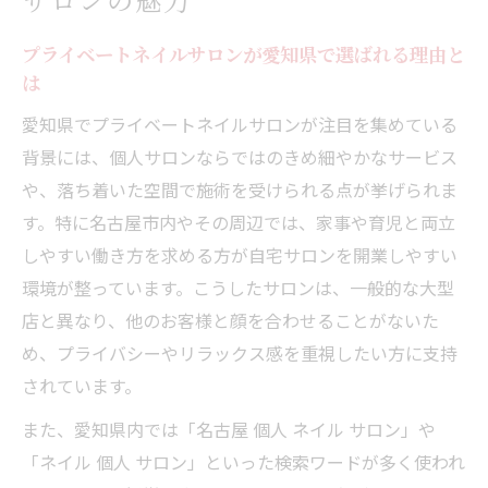
魅力を解説
ホットペッパービューティー掲載サロンの
プライベートネイルサロンが愛知県で選ばれる理由と
傾向と分析
は
自宅で叶える理想のプライベートネイル空間
愛知県でプライベートネイルサロンが注目を集めている
生活感を抑えた自宅プライベートネイルサ
背景には、個人サロンならではのきめ細やかなサービス
ロンの工夫
や、落ち着いた空間で施術を受けられる点が挙げられま
プライベートネイルサロンに最適な施術部
す。特に名古屋市内やその周辺では、家事や育児と両立
屋の作り方
しやすい働き方を求める方が自宅サロンを開業しやすい
子連れも安心な自宅プライベートサロンの
環境が整っています。こうしたサロンは、一般的な大型
ポイント
店と異なり、他のお客様と顔を合わせることがないた
め、プライバシーやリラックス感を重視したい方に支持
マンション型と自宅型サロンのメリット比
されています。
較
プライベートサロンで叶える非日常リラッ
また、愛知県内では「名古屋 個人 ネイル サロン」や
クス体験
「ネイル 個人 サロン」といった検索ワードが多く使われ