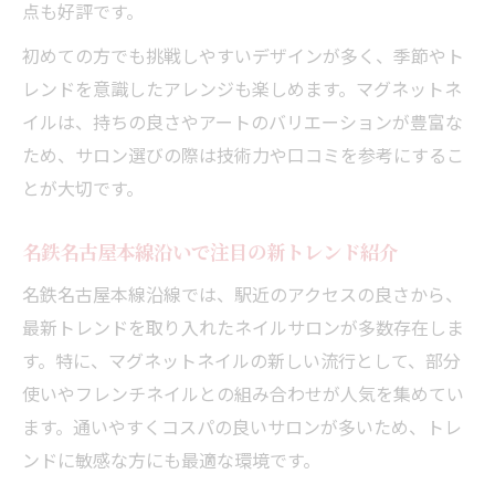
点も好評です。
短い爪にも映えるマグネットネイルの魅力
初めての方でも挑戦しやすいデザインが多く、季節やト
名鉄名古屋本線エリアで体験できる3Dアー
レンドを意識したアレンジも楽しめます。マグネットネ
ト
イルは、持ちの良さやアートのバリエーションが豊富な
シンプルでも映えるマグネットネイルの工
ため、サロン選びの際は技術力や口コミを参考にするこ
夫
とが大切です。
マグネットネイルがおしゃれ女子に選ばれる理
由と評判
名鉄名古屋本線沿いで注目の新トレンド紹介
マグネットネイルが若い女性に人気の背景
名鉄名古屋本線沿線では、駅近のアクセスの良さから、
口コミで話題のマグネットネイルの魅力分
最新トレンドを取り入れたネイルサロンが多数存在しま
析
す。特に、マグネットネイルの新しい流行として、部分
名鉄名古屋本線周辺で評判のデザイン傾向
使いやフレンチネイルとの組み合わせが人気を集めてい
SNS映えするマグネットネイル活用術
ます。通いやすくコスパの良いサロンが多いため、トレ
おしゃれを叶えるマグネットネイルの選び
ンドに敏感な方にも最適な環境です。
方