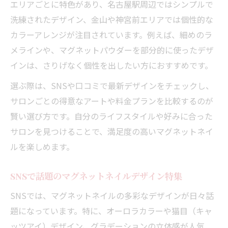
エリアごとに特色があり、名古屋駅周辺ではシンプルで
安く賢くマグネットネイルを楽しむ方法まとめ
洗練されたデザイン、金山や神宮前エリアでは個性的な
マグネットネイルをお得に楽しむコツ紹介
カラーアレンジが注目されています。例えば、細めのラ
名鉄名古屋本線沿線で見つかる安いサロン
メラインや、マグネットパウダーを部分的に使ったデザ
探し
インは、さりげなく個性を出したい方におすすめです。
コスパ重視のマグネットネイル選びのポイ
選ぶ際は、SNSや口コミで最新デザインをチェックし、
ント
サロンごとの得意なアートや料金プランを比較するのが
お財布に優しいマグネットネイル最新事情
賢い選び方です。自分のライフスタイルや好みに合った
口コミで安いと評判のマグネットネイル攻
サロンを見つけることで、満足度の高いマグネットネイ
略法
ルを楽しめます。
名鉄名古屋本線沿いで見つかる話題のネイルデ
SNSで話題のマグネットネイルデザイン特集
ザイン
SNSでは、マグネットネイルの多彩なデザインが日々話
名鉄名古屋本線沿線で人気のネイルデザイ
題になっています。特に、オーロラカラーや猫目（キャ
ン特集
ッツアイ）デザイン、グラデーションの立体感が人気