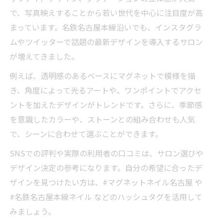
マグネットネイル新作デザインの傾向と特
で、写真映えすることから若い世代を中心に注目度が高
徴
まっています。名鉄名古屋本線沿いでも、インスタグラ
話題のワンカラーネイルやスカルプも要チ
ムやツイッターで話題の最新デザインを導入するサロン
ェック
が増えてきました。
マグネットネイルで叶える多彩なアートバ
例えば、透明感のあるベースにマグネットで模様を描
リエ
き、角度によって光るアートや、ワンポイントでアクセ
SNSで広がる名鉄名古屋本線沿いのトレン
ントを加えたデザインがトレンドです。さらに、季節感
ド
を意識したカラーや、ストーンとの組み合わせも人気
で、シーンに合わせて選ぶことができます。
SNSでの評判や実際の利用者の口コミは、サロン選びや
デザイン決定の参考になります。自分の希望に合ったデ
ザインを見つけたい方は、#マグネットネイル名古屋 や
#名鉄名古屋本線ネイル などのハッシュタグを活用して
みましょう。