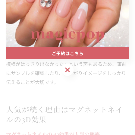
に、光源や角度を変えて写真を撮ることで、さまざまな
表情を楽しむことができるのがマグネットネイルならで
はの醍醐味です。
注意点としては、デザインによってはムラができやすい
場合もあるため、経験豊富なサロンスタッフに施術を依
ご予約はこちら
頼するのがおすすめです。失敗例としては「思ったより
模様がはっきり出なかった」という声もあるため、事前
ご予約はこちら
にサンプルを確認したり、仕上がりイメージをしっかり
伝えることが大切です。
人気が続く理由はマグネットネイ
ルの3D効果
マグネットネイルの3D効果が人気の秘密