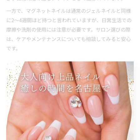
一方で、マグネットネイルは通常のジェルネイルと同様
に2〜4週間ほど持つと言われていますが、日常生活での
摩擦や洗剤の使用には注意が必要です。サロン選びの際
は、ケアやメンテナンスについても相談してみると安心
です。
光の角度で変わるマグネットネイルの表情
マグネットネイルの大きな特徴は、光の角度によって見
え方が変わる点です。専用マグネットで模様を作ること
で、まるで猫の目のような奥行きや輝きが生まれ、見る
度に新鮮な気分を味わえます。
特に「名古屋 マグネット お土産」や「名古屋 ネイル 人
気」といった検索が多いことからも、写真映えやSNS映
えを重視する方に人気が高いことが分かります。実際