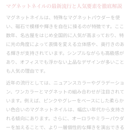
おしゃれ女子に支持されるマグネットネイ
マグネットネイルの最新流行と人気要素を徹底解説
ル動向
マグネットネイルは、特殊なマグネットパウダーを使
上品に輝く指先へ導くマグネットネイルの魅力
い、磁石で模様や輝きを自在に操るのが特徴です。ここ
マグネットネイルならではの上品な輝きの
数年、名古屋をはじめ全国的に人気が高まっており、特
秘密
に光の角度によって表情を変える立体感や、奥行きのあ
名鉄名古屋本線沿いで叶う洗練ネイル体験
る輝きが支持されています。シンプルながらも高級感が
オフィスでも映えるマグネットネイルの選
あり、オフィスでも浮かない上品なデザインが多いこと
び方
も人気の理由です。
マグネットネイルが与える大人の指先の魅
近年の流行としては、ニュアンスカラーやグラデーショ
力
ン、ワンカラーとマグネットの組み合わせが注目されて
光の角度で変わるマグネットネイルの表情
います。例えば、ピンクやグレーをベースにした柔らか
人気が続く理由はマグネットネイルの3D効果
い色合いのマグネットネイルは、幅広い年代から支持さ
れる傾向にあります。さらに、オーロラやミラーパウダ
マグネットネイルの3D効果が人気の秘密
ーを加えることで、より一層個性的な輝きを演出できる
立体感のある輝きで指先を華やかに演出