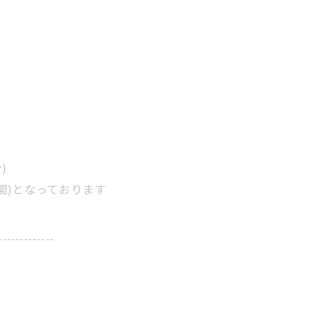
。
。
)
間)となっております
-------------