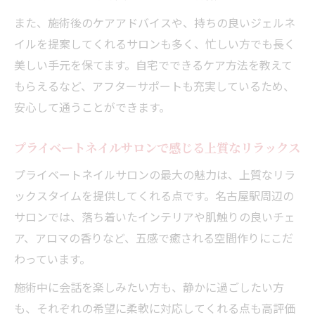
特徴
また、施術後のケアアドバイスや、持ちの良いジェルネ
プライベートサロンが叶える非日常の体験
イルを提案してくれるサロンも多く、忙しい方でも長く
とは
美しい手元を保てます。自宅でできるケア方法を教えて
落ち着いた隠れ家サロンの選び方と楽しみ
もらえるなど、アフターサポートも充実しているため、
方
安心して通うことができます。
名古屋駅周辺でもっと輝くためのサロン活用術
プライベートネイルサロンで日常をもっと
プライベートネイルサロンで感じる上質なリラックス
輝かせる方法
プライベートネイルサロンの最大の魅力は、上質なリラ
サロン活用で叶う美しい指先とリフレッシ
ックスタイムを提供してくれる点です。名古屋駅周辺の
ュ効果
サロンでは、落ち着いたインテリアや肌触りの良いチェ
仕事帰りにも便利なサロンの上手な利用方
ア、アロマの香りなど、五感で癒される空間作りにこだ
法
わっています。
プライベートサロンで自分磨きを始めるコ
施術中に会話を楽しみたい方も、静かに過ごしたい方
ツ
も、それぞれの希望に柔軟に対応してくれる点も高評価