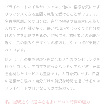
プライベートネイルサロンで感じる上質な
プライベートネイルサロンでは、他のお客様を気にせず
リラックス
リラックスできる空間で施術を受けることができます。
静かな空間で自分らしい指先を実現するコツ
名古屋駅周辺のサロンは、完全予約制や個室対応を取り
プライベートネイルサロンで叶う理想の指
入れている店舗が多く、静かな環境でじっくりと自分だ
先作り
けのケアを堪能できるのが特徴です。施術者との距離が
静かな空間を選ぶメリットとその効果につ
近く、爪の悩みやデザインの相談もしやすい点が支持さ
いて
れています。
自分らしいネイルを実現するカウンセリン
例えば、爪の形や健康状態に合わせたカウンセリングを
グの秘訣
行うサロンや、アロマを使ったハンドケアなど癒し要素
プライベートネイルサロンの空間が持つ安
を重視したサービスも豊富です。人目を気にせず、日常
心感とは
の喧騒から離れて自分だけの贅沢な時間を過ごせるのは
サロン選びで重視したい静けさとプライバ
プライベートサロンならではの魅力です。
シー
プライベートネイルサロン選びが変わる新常識
名古屋駅近くで選ぶ心地よいサロン時間の魅力