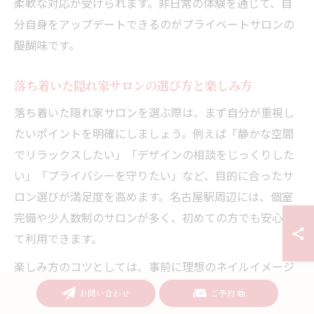
柔軟な対応が受けられます。非日常の体験を通じて、自
分自身をアップデートできるのがプライベートサロンの
醍醐味です。
落ち着いた隠れ家サロンの選び方と楽しみ方
落ち着いた隠れ家サロンを選ぶ際は、まず自分が重視し
たいポイントを明確にしましょう。例えば「静かな空間
でリラックスしたい」「デザインの相談をじっくりした
い」「プライバシーを守りたい」など、目的に合ったサ
ロン選びが満足度を高めます。名古屋駅周辺には、個室
完備や少人数制のサロンが多く、初めての方でも安心し
て利用できます。
楽しみ方のコツとしては、事前に理想のネイルイメージ
や希望デザインを用意し、施術者と相談しながら決める
お問い合わせ
ご予約
ことで、より満足度の高い仕上がりが期待できます。ま