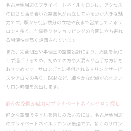
今注目のプライベートネイルサロン選びの
名古屋駅周辺のプライベートネイルサロンは、アクセス
基準
の良さと落ち着いた雰囲気が両立している点が大きな魅
サロン選びで重視すべきポイントと最新ト
力です。駅から徒歩数分の立地や夜まで営業しているサ
レンド
ロンも多く、仕事帰りやショッピングの合間に立ち寄れ
る利便性が高く評価されています。
プライベートネイルサロンならではの利点
とは
また、完全個室や半個室の空間設計により、周囲を気に
新しいサロン選びの視点を持つためのヒン
せず過ごせるため、初めての方や人混みが苦手な方にも
ト
おすすめです。サロンごとに提供されるドリンクサービ
スやアロマの香り、BGMなど、細やかな配慮が心地よい
自分に合ったサロンを見つける新常識を解
サロン時間を演出します。
説
リラックス重視なら個人ネイルサロンがおすす
静かな空間が魅力のプライベートネイルサロン探し
めな理由
静かな空間でネイルを楽しみたい方には、名古屋駅周辺
プライベートネイルサロンで叶う深いリラ
のプライベートネイルサロンが最適です。多くのサロン
ックス体験