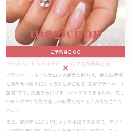
しゃれを楽しみたい方におすすめです。
予約のしやすさや、当日キャンセル時の対応なども事前
に確認しておくと安心です。自分の生活リズムや予算、
デザインの好みに合わせて複数のサロンを比較検討する
ことが、満足度の高い選択へつながります。
ご予約はこちら
プライベートネイルサロンならではの利点とは
ご予約はこちら
プライベートネイルサロンの最大の魅力は、他のお客様
と顔を合わせずにゆったりと過ごせる“完全プライベート
空間”です。周囲を気にせずリラックスできるため、忙し
い毎日の中で特別な癒しの時間を持てる点が支持されて
います。
また、施術者と1対1でじっくり相談できるので、デザイ
ンの微調整や自爪の悩みも気軽に相談可能です。こうし