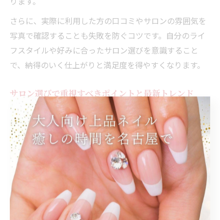
ります。
さらに、実際に利用した方の口コミやサロンの雰囲気を
写真で確認することも失敗を防ぐコツです。自分のライ
フスタイルや好みに合ったサロン選びを意識すること
で、納得のいく仕上がりと満足度を得やすくなります。
サロン選びで重視すべきポイントと最新トレンド
プライベートネイルサロン選びで重視すべきポイントは
「アクセスの良さ」「施術の持ち」「料金設定の明確
さ」が挙げられます。特に名古屋駅周辺では、駅近で通
いやすいサロンが人気を集めています。
最近のトレンドとしては、シンプルで上品なデザインや
自爪を傷めないフィルイン施術、パラジェルなど低刺激
ジェルの導入が広がっています。こうした最新技術を積
極的に取り入れているサロンは、爪の健康を守りつつお