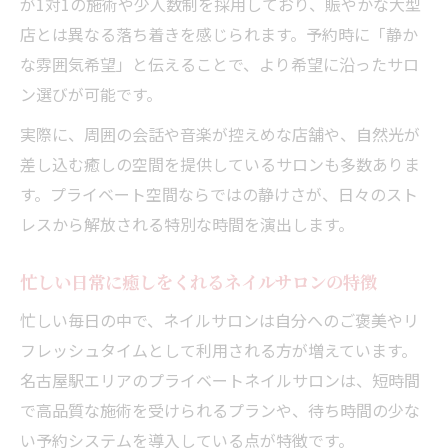
が1対1の施術や少人数制を採用しており、賑やかな大型
個人サロンが提供する丁寧な接客と心地よ
店とは異なる落ち着きを感じられます。予約時に「静か
さの違い
な雰囲気希望」と伝えることで、より希望に沿ったサロ
リラックスしたい方におすすめのサロン選
ン選びが可能です。
びのコツ
実際に、周囲の会話や音楽が控えめな店舗や、自然光が
プライベートサロンが人気の理由を徹底解
差し込む癒しの空間を提供しているサロンも多数ありま
説
す。プライベート空間ならではの静けさが、日々のスト
自分時間を大切にできるサロンの見つけ方
レスから解放される特別な時間を演出します。
上質な時間を過ごせる隠れ家的サロンの魅力と
は
忙しい日常に癒しをくれるネイルサロンの特徴
プライベートネイルサロンで過ごす贅沢な
忙しい毎日の中で、ネイルサロンは自分へのご褒美やリ
ひととき
フレッシュタイムとして利用される方が増えています。
隠れ家的サロンの魅力とその選び方のポイ
名古屋駅エリアのプライベートネイルサロンは、短時間
ント
で高品質な施術を受けられるプランや、待ち時間の少な
上質な空間で味わうプライベートサロンの
い予約システムを導入している点が特徴です。