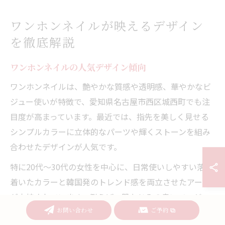
ワンホンネイルが映えるデザイン
を徹底解説
ワンホンネイルの人気デザイン傾向
ワンホンネイルは、艶やかな質感や透明感、華やかなビ
ジュー使いが特徴で、愛知県名古屋市西区城西町でも注
目度が高まっています。最近では、指先を美しく見せる
シンプルカラーに立体的なパーツや輝くストーンを組み
合わせたデザインが人気です。
特に20代〜30代の女性を中心に、日常使いしやすい落ち
着いたカラーと韓国発のトレンド感を両立させたアート
が支持されています。例えば、肌なじみの良いベージュ
お問い合わせ
ご予約
やピンクをベースに、ワンポイントでビジューやグリッ