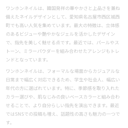
持ち込みデザインで理想を叶えるコツ
ワンホンネイルは、韓国発祥の華やかさと上品さを兼ね
備えたネイルデザインとして、愛知県名古屋市西区城西
サロン選びで失敗しないポイント解説
町でも高い人気を集めています。最大の特徴は、立体感
トレンド感あふれるワンホンネイル入門
のあるビジューや艶やかなジェルを活かしたデザイン
ワンホンネイル初心者のための基礎知識
で、指先を美しく魅せる点です。最近では、パールやス
韓国発ワンホンネイルの特徴に注目
トーン、ミラーパウダーを組み合わせたアレンジもトレ
定額コースで楽しむワンホンネイル体験
ンドとなっています。
人気ネイルサロンのワンホンネイル比較
ワンホンネイルは、フォーマルな場面からカジュアルな
浄心周辺で見つかるサロンの魅力紹介
日常まで幅広く対応できるため、学生や社会人、幅広い
自分らしいワンホンネイル選びの秘訣
年代の方に選ばれています。特に、季節感を取り入れた
ワンホンネイルで叶う個性派デザイン
カラー選びや、肌なじみの良いベースカラーと組み合わ
カウンセリング活用で理想に近づく方法
せることで、より自分らしい指先を演出できます。最近
ではSNSでの投稿も増え、話題性の高さも魅力の一つで
ウィステリアなど人気サロンの選択基準
す。
トレンドも自分らしさも両立するコツ