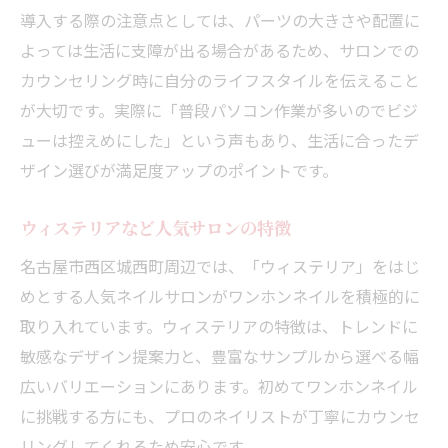
導入する際の注意点としては、パーツの大きさや配置に
持ち込み可能なサロンの選び方ポイント
よっては生活に支障が出る場合があるため、サロンでの
ワンホンネイルが映えるデザインを徹底解説
カウンセリング時に自分のライフスタイルを伝えること
ワンホンネイルの人気デザイン傾向
が大切です。実際に「普段パソコン作業が多いのでビジ
猫爪ネイルやビジューのバリエーション
ューは控えめにした」という声もあり、生活に合ったデ
季節別ワンホンネイルで印象チェンジ
ザイン選びが満足度アップのポイントです。
トレンド感を引き出す色選びと配置
シュガービューティー風デザイン解説
ウィステリアなど人気サロンの特徴
ワンホンネイルを長持ちさせるポイント紹介
名古屋市西区城西町周辺では、「ウィステリア」をはじ
ワンホンネイルの持続力を高める秘訣
めとする人気ネイルサロンがワンホンネイルを積極的に
取り入れています。ウィステリアの特徴は、トレンドに
日常ケアで美しい爪を保つ方法
敏感なデザイン提案力と、豊富なサンプルから選べる幅
フィルイン対応サロンのメリット解説
広いバリエーションにあります。初めてワンホンネイル
予約時に知っておきたい注意点まとめ
に挑戦する方にも、プロのネイリストが丁寧にカウンセ
長さ出しやオフ無料の活用術
リングしてくれるため安心です。