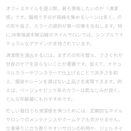
職場で好印象を与えるオフィスネイルのコ
オフィスネイルを選ぶ際、最も重視したいのが「清潔
ツ
感」です。職場で手元が視線を集めるシーンは多く、爪
JR東海道本線沿線で見つける理想のオフィスネ
の形や長さ、カラーの選択が第一印象を左右します。特
イル
にJR東海道本線沿線のネイルサロンでは、シンプルでナ
JR東海道本線沿線で人気のオフィスネイル
チュラルなデザインが支持されています。
傾向
清潔感を演出するには、まず爪の形を整え、ささくれや
通勤ルートに合わせたシンプルネイルサロ
甘皮のケアを怠らないことが重要です。加えて、ナチュ
ンの探し方
ラルカラーやワンカラーで仕上げることで派手さを抑
東海エリアのオフィスネイル対応サロンの
え、服装やシーンを選ばない上品さを実現できます。例
特徴
えば、ベージュやピンク系のカラーは肌なじみが良く、
ホットペッパービューティーで沿線サロン
どんな年齢層にもおすすめです。
を比較
忙しい毎日でも清潔感を保つためには、定期的なネイル
駅近で見つかるオフィスネイルサロンの選
サロンでのメンテナンスやホームケアも欠かせません。
び方
仕事帰りに立ち寄りやすいサロンの利用や、ジェルネイ