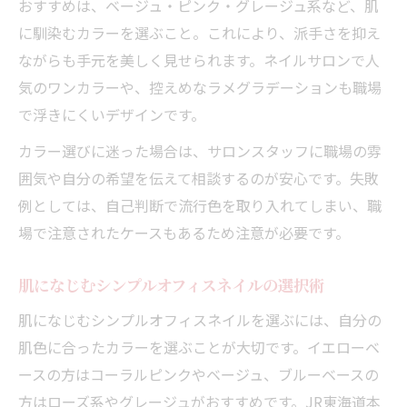
おすすめは、ベージュ・ピンク・グレージュ系など、肌
体験
に馴染むカラーを選ぶこと。これにより、派手さを抑え
通勤中も崩れにくいオフィスネイルのポイ
ながらも手元を美しく見せられます。ネイルサロンで人
ント
気のワンカラーや、控えめなラメグラデーションも職場
ホットペッパービューティー活用術で失敗しな
で浮きにくいデザインです。
いネイル選び
カラー選びに迷った場合は、サロンスタッフに職場の雰
ホットペッパービューティーで失敗しない
囲気や自分の希望を伝えて相談するのが安心です。失敗
オフィスネイル探し
例としては、自己判断で流行色を取り入れてしまい、職
口コミ活用で自分に合うシンプルネイルサ
場で注意されたケースもあるため注意が必要です。
ロン発見
お直し対応可能な店舗選びで安心のオフィ
肌になじむシンプルオフィスネイルの選択術
スネイル体験
肌になじむシンプルオフィスネイルを選ぶには、自分の
クーポン利用でお得にシンプルネイルを楽
肌色に合ったカラーを選ぶことが大切です。イエローベ
しむ方法
ースの方はコーラルピンクやベージュ、ブルーベースの
予約時に確認したいホットペッパーの活用
方はローズ系やグレージュがおすすめです。JR東海道本