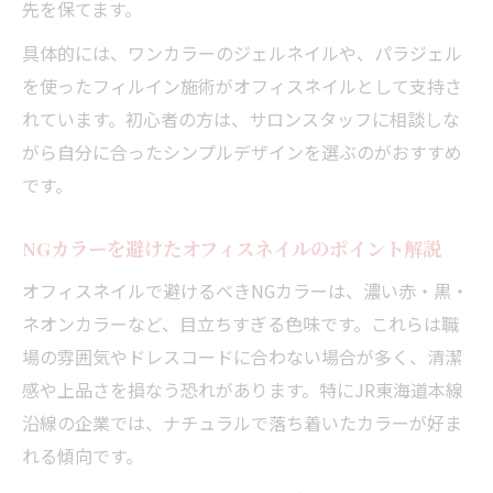
先を保てます。
シンプルデザインが際立つ美爪の作り方
ナチュラル系オフィスネイルの選び方とポ
具体的には、ワンカラーのジェルネイルや、パラジェル
イント
を使ったフィルイン施術がオフィスネイルとして支持さ
れています。初心者の方は、サロンスタッフに相談しな
カラー選びで清潔感を出すオフィスネイル
がら自分に合ったシンプルデザインを選ぶのがおすすめ
術
です。
爪の形や長さで変わるオフィスネイルの印
象
NGカラーを避けたオフィスネイルのポイント解説
通勤時間も快適にオフィスネイルを楽しむ秘訣
オフィスネイルで避けるべきNGカラーは、濃い赤・黒・
朝の通勤前に利用しやすいオフィスネイル
ネオンカラーなど、目立ちすぎる色味です。これらは職
サロン
場の雰囲気やドレスコードに合わない場合が多く、清潔
シンプルネイルで忙しい毎日も手元美人に
感や上品さを損なう恐れがあります。特にJR東海道本線
JR東海道本線で通えるオフィスネイル選び
沿線の企業では、ナチュラルで落ち着いたカラーが好ま
のコツ
れる傾向です。
短時間施術で叶うシンプルオフィスネイル