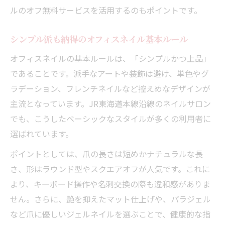
働く女性のための上品シンプルネイル徹底解説
ルのオフ無料サービスを活用するのもポイントです。
オフィスネイルで上品さを引き立てるデザ
イン提案
シンプル派も納得のオフィスネイル基本ルール
シンプルネイルで叶えるナチュラルな手元
オフィスネイルの基本ルールは、「シンプルかつ上品」
の魅力
であることです。派手なアートや装飾は避け、単色やグ
働く女性におすすめのオフィスネイルデザ
ラデーション、フレンチネイルなど控えめなデザインが
イン
主流となっています。JR東海道本線沿線のネイルサロン
派手さを抑えた上品オフィスネイルの実践
でも、こうしたベーシックなスタイルが多くの利用者に
例
選ばれています。
シンプルでも華やかに見えるネイルの選び
ポイントとしては、爪の長さは短めかナチュラルな長
方
さ、形はラウンド型やスクエアオフが人気です。これに
自然な美しさを叶えるオフィスネイルのコツ
より、キーボード操作や名刺交換の際も違和感がありま
オフィスネイルで自然な雰囲気を演出する
せん。さらに、艶を抑えたマット仕上げや、パラジェル
コツ
など爪に優しいジェルネイルを選ぶことで、健康的な指