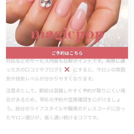
しょう。特にJR東海道本線沿線の主要駅では、徒歩数分
圏内にネイルサロンが集まっているため、通勤や仕事帰
りにも利用しやすいのが魅力です。
シンプルネイルを希望する場合は、ワンカラーやオフィ
ス向けデザインの施術実績が多いサロンを選ぶと安心で
す。カウンセリングの丁寧さや、オフ無料・フィルイン
ご予約はこちら
対応などのサービス内容も比較ポイントです。実際に通
ご予約はこちら
った方の口コミやブログを参考にすると、サロンの雰囲
気や技術レベルが分かりやすくなります。
注意点として、駅前は混雑しやすく予約が取りにくい場
合があるため、早めの予約や空席確認を心がけましょ
う。自分のライフスタイルや職場のドレスコードに合っ
たサロン選びが、長く通い続けるコツです。