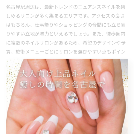
名古屋駅周辺は、最新トレンドのニュアンスネイルを楽
しめるサロンが多く集まるエリアです。アクセスの良さ
はもちろん、仕事帰りやショッピングの合間にも立ち寄
りやすい立地が魅力といえるでしょう。また、徒歩圏内
に複数のネイルサロンがあるため、希望のデザインや予
算、施術メニューごとにサロンを選びやすい点もポイン
トです。
ニュアンスネイルは、繊細なカラーグラデーションや独
特の立体感、透明感のある仕上がりが特徴です。例え
ば、パラジェルやジェルネイルなどの技術を用いること
で、爪への負担を抑えつつ上品な質感を実現できます。
名古屋駅エリアのサロンでは、ワンカラーやグラデーシ
ョンなど、シンプルながらも洗練されたデザインが豊富
に用意されています。