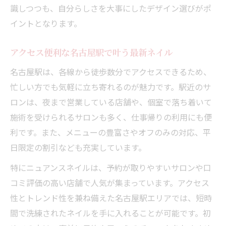
ニュアンスネイルのデザイン選び徹底ガイ
識しつつも、自分らしさを大事にしたデザイン選びがポ
ド
イントとなります。
迷った時に役立つニュアンスネイルの選び
アクセス便利な名古屋駅で叶う最新ネイル
方
自分らしいニュアンスネイルを名古屋駅で
名古屋駅は、各線から徒歩数分でアクセスできるため、
探す
忙しい方でも気軽に立ち寄れるのが魅力です。駅近のサ
ロンは、夜まで営業している店舗や、個室で落ち着いて
さりげないおしゃれを楽しむネイルの魅力
施術を受けられるサロンも多く、仕事帰りの利用にも便
ニュアンスネイルで叶えるさりげないおし
利です。また、メニューの豊富さやオフのみの対応、平
ゃれ
日限定の割引なども充実しています。
名古屋駅のニュアンスネイルで日常が華や
ぐ理由
特にニュアンスネイルは、予約が取りやすいサロンや口
コミ評価の高い店舗で人気が集まっています。アクセス
控えめなニュアンスネイルが人気の秘密
性とトレンド性を兼ね備えた名古屋駅エリアでは、短時
ナチュラル派にもおすすめなニュアンスネ
間で洗練されたネイルを手に入れることが可能です。初
イル