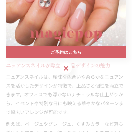
予約の際は、希望するデザイン事例を画像で提示すると
失敗が少ないです。口コミやサロンのメニュー、オフ込
みのサービス内容も事前にチェックしておくと、納得の
いく仕上がりにつながります。初心者の方も、丁寧なカ
ウンセリングが受けられるサロンを選ぶことで安心して
施術を受けられるでしょう。
ご予約はこちら
ニュアンスネイルが際立つ上品デザインの魅力
ご予約はこちら
ニュアンスネイルは、曖昧な色合いや柔らかなニュアン
スを活かしたデザインが特徴で、上品さと個性を両立で
きます。オフィスでも浮かないナチュラルな仕上がりか
ら、イベントや特別な日にも映える華やかなパターンま
で幅広いアレンジが可能です。
例えば、ベージュやグレージュ、くすみカラーなど落ち