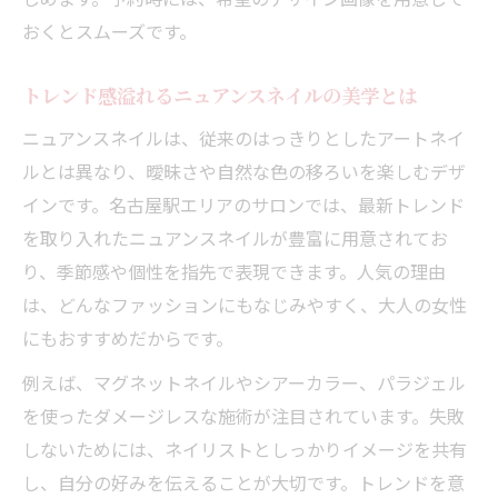
体験
おくとスムーズです。
名古屋駅で楽しむ指先を彩るニュアンスネ
イル
トレンド感溢れるニュアンスネイルの美学とは
最新トレンドのニュアンスネイルで差をつ
ニュアンスネイルは、従来のはっきりとしたアートネイ
ける
ルとは異なり、曖昧さや自然な色の移ろいを楽しむデザ
日常に馴染むニュアンスネイルの選び方と
インです。名古屋駅エリアのサロンでは、最新トレンド
体験
を取り入れたニュアンスネイルが豊富に用意されてお
ニュアンスネイルで叶う自然な美しさを実
り、季節感や個性を指先で表現できます。人気の理由
感
は、どんなファッションにもなじみやすく、大人の女性
ニュアンスネイルに迷った時の選び方ガイド
にもおすすめだからです。
ニュアンスネイル選びで失敗しないための
例えば、マグネットネイルやシアーカラー、パラジェル
ポイント
を使ったダメージレスな施術が注目されています。失敗
名古屋駅で自分に合うニュアンスネイルの
しないためには、ネイリストとしっかりイメージを共有
選び方
し、自分の好みを伝えることが大切です。トレンドを意