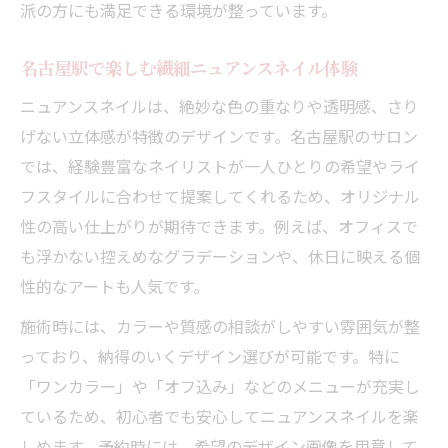
洗練デザインなら名古屋駅周辺のニュアンスネ
派の方にも満足できる環境が整っています。
イル
名古屋駅で楽しむ繊細ニュアンスネイル体験
名古屋駅で叶う洗練ニュアンスネイルデザ
イン
ニュアンスネイルは、絶妙な色の重なりや透明感、さり
ニュアンスネイルが際立つ上品デザインの
げない立体感が特徴のデザインです。名古屋駅のサロン
魅力
では、経験豊富なネイリストが一人ひとりの希望やライ
フスタイルに合わせて提案してくれるため、オリジナル
名古屋駅周辺で出会う大人のニュアンスネ
性の高い仕上がりが期待できます。例えば、オフィスで
イル
も浮かない控えめなグラデーションや、休日に映える個
旬のニュアンスネイルデザインを名古屋駅
性的なアートも人気です。
で体験
施術時には、カラーや質感の相談がしやすい雰囲気が整
選び抜かれたニュアンスネイルのデザイン
っており、納得のいくデザイン選びが可能です。特に
集
「ワンカラー」や「オフ込み」などのメニューが充実し
指先に馴染む最新のニュアンスネイル体験
ているため、初心者でも安心してニュアンスネイルを楽
ナチュラルに映える最新ニュアンスネイル
しめます。予約時には、希望のデザイン画像を用意して