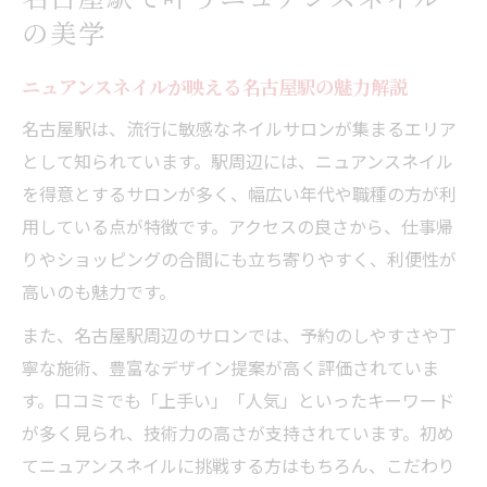
アクセス便利な名古屋駅で叶う最新ネイル
の美学
名古屋駅周辺で選ぶ洗練ニュアンスネイル
術
ニュアンスネイルが映える名古屋駅の魅力解説
ニュアンスネイルが選ばれる理由を徹底解説
名古屋駅は、流行に敏感なネイルサロンが集まるエリア
ニュアンスネイルが名古屋駅で人気の理由
として知られています。駅周辺には、ニュアンスネイル
解説
を得意とするサロンが多く、幅広い年代や職種の方が利
なぜ名古屋駅でニュアンスネイルが注目さ
用している点が特徴です。アクセスの良さから、仕事帰
れるか
りやショッピングの合間にも立ち寄りやすく、利便性が
ニュアンスネイルの独自の魅力を名古屋駅
高いのも魅力です。
で発見
また、名古屋駅周辺のサロンでは、予約のしやすさや丁
名古屋駅周辺で選ばれるニュアンスネイル
寧な施術、豊富なデザイン提案が高く評価されていま
事情
す。口コミでも「上手い」「人気」といったキーワード
ニュアンスネイルが上手いと評判の理由と
が多く見られ、技術力の高さが支持されています。初め
は
てニュアンスネイルに挑戦する方はもちろん、こだわり