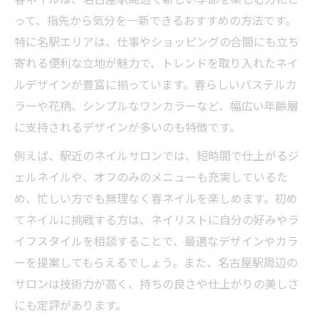
ト
って、指先から気分を一新できるおすすめの方法です。
名古屋駅周辺の旬な春ネイルおすすめ特集
特に名駅エリアは、仕事やショッピングの合間にも立ち
春ネイル初心者も安心の人気デザインとは
寄れる便利な立地が魅力で、トレンドを取り入れたネイ
名古屋駅発の春ネイル最新カラー傾向を解
ルデザインが豊富に揃っています。春らしいパステルカ
説
ラーや花柄、シンプルなワンカラーなど、幅広い年齢層
に支持されるデザインが多いのも特徴です。
春ネイルの持ちを良くするためのアドバイ
ス
例えば、駅近のネイルサロンでは、短時間で仕上がるジ
トレンド春ネイルを叶える名古屋駅案内
ェルネイルや、オフのみのメニューも充実しているた
め、忙しい方でも無理なく春ネイルを楽しめます。初め
春ネイルおすすめサロンを賢く見つける方
てネイルに挑戦する方は、ネイリストに自分の好みやラ
法
イフスタイルを相談することで、最適なデザインやカラ
名古屋駅で注目のトレンド春ネイル体験記
ーを提案してもらえるでしょう。また、名古屋駅周辺の
春ネイル人気を集める名古屋駅の魅力とは
サロンは技術力が高く、持ちの良さや仕上がりの美しさ
名古屋駅で叶える春ネイルの最新傾向分析
にも定評があります。
春ネイル選びで口コミが役立つ理由を紹介