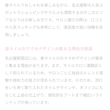
春ネイルでおしゃれを楽しみながら、名古屋駅の人気ス
華やぐ季節にぴったりな春ネイル紹介
ポットでショッピングやグルメも満喫するのがこのエリ
春ネイルで手元が華やぐおすすめデザイン
アならではの楽しみ方です。サロン選びの際は、口コミ
集
や人気ランキングも参考にして、満足度の高い体験を目
名古屋駅近の春ネイルでおしゃれ度アップ
指しましょう。
春ネイル人気色やデザインの選び方ガイド
名古屋駅で春ネイルを楽しむポイントまと
春ネイルおすすめデザインが集まる理由を解説
め
名古屋駅周辺には、春ネイルのおすすめデザインが数多
春ネイルおすすめで季節感を先取りしよう
く集まる理由があります。まず、ネイルサロン激戦区と
春ネイルなら名古屋駅周辺が狙い目
して知られているため、サロンごとに独自のトレンド提
案や技術力の高さが求められています。そのため、流行
春ネイルを名古屋駅周辺で選ぶメリット解
をいち早く取り入れたネイルデザインや、オフィスにも
説
なじむ上品な仕上がり、個性的なアートまで幅広いライ
名古屋駅周辺で春ネイルが人気の理由に迫
ンナップが揃っています。
る