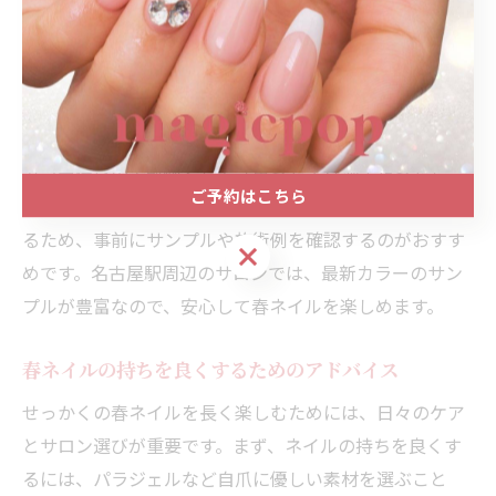
を使ったアートネイルも人気です。カラー選びに迷った
時は、ネイリストに相談することで自分の肌色や雰囲気
に合った提案をもらえるため、仕上がりに満足しやすく
なります。
カラー選びの失敗例として「思ったより派手だった」
ご予約はこちら
「実際の仕上がりがイメージと異なった」という声もあ
るため、事前にサンプルや施術例を確認するのがおすす
ご予約はこちら
めです。名古屋駅周辺のサロンでは、最新カラーのサン
プルが豊富なので、安心して春ネイルを楽しめます。
春ネイルの持ちを良くするためのアドバイス
せっかくの春ネイルを長く楽しむためには、日々のケア
とサロン選びが重要です。まず、ネイルの持ちを良くす
るには、パラジェルなど自爪に優しい素材を選ぶこと