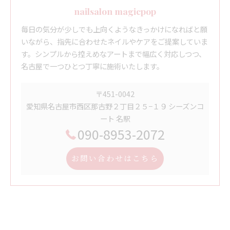
nailsalon magicpop
毎日の気分が少しでも上向くようなきっかけになればと願
いながら、指先に合わせたネイルやケアをご提案していま
す。シンプルから控えめなアートまで幅広く対応しつつ、
名古屋で一つひとつ丁寧に施術いたします。
〒451-0042
愛知県名古屋市西区那古野２丁目２５−１９ シーズンコ
ート 名駅
090-8953-2072
お問い合わせはこちら