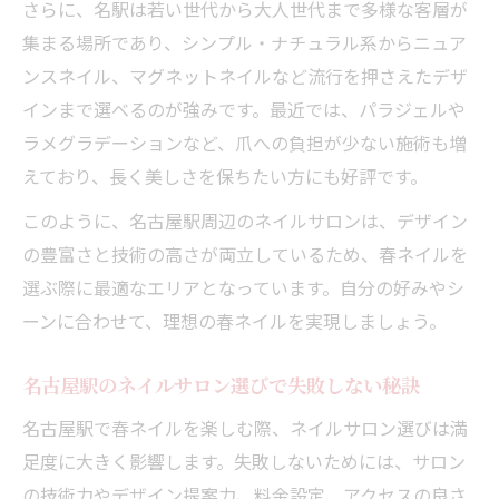
さらに、名駅は若い世代から大人世代まで多様な客層が
春ネイルおすすめサロンの探し方を伝授
集まる場所であり、シンプル・ナチュラル系からニュア
名古屋駅で春ネイルオフのみも対応可能に
ンスネイル、マグネットネイルなど流行を押さえたデザ
春ネイル実例から見る名古屋駅の魅力発見
インまで選べるのが強みです。最近では、パラジェルや
仕事帰りも安心の春ネイルが人気の理由
ラメグラデーションなど、爪への負担が少ない施術も増
春ネイルが仕事帰りにも選ばれるポイント
えており、長く美しさを保ちたい方にも好評です。
名古屋駅近で春ネイル予約が便利な理由
このように、名古屋駅周辺のネイルサロンは、デザイン
春ネイルおすすめを短時間で楽しむコツ
の豊富さと技術の高さが両立しているため、春ネイルを
名古屋駅で春ネイルが長持ちする秘訣とは
選ぶ際に最適なエリアとなっています。自分の好みやシ
春ネイル施術後に寄れる駅周辺の楽しみ方
ーンに合わせて、理想の春ネイルを実現しましょう。
名古屋駅のネイルサロン選びで失敗しない秘訣
名古屋駅で春ネイルを楽しむ際、ネイルサロン選びは満
足度に大きく影響します。失敗しないためには、サロン
の技術力やデザイン提案力、料金設定、アクセスの良さ