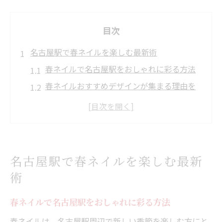
目次
名古屋駅で春ネイルを楽しむ最新術
春ネイルで名古屋駅をおしゃれに彩る方法
春ネイルおすすめデザインが集まる理由を
解説
名古屋駅のネイルサロン選びで失敗しない
秘訣
名古屋駅近で人気の春ネイル最新トレンド
名古屋駅で春ネイルを楽しむ最新
春ネイル体験が充実する名古屋駅周辺の魅
術
力
春ネイルおすすめデザインの選び方
春ネイルで名古屋駅をおしゃれに彩る方法
春ネイルで差がつくデザイン選びのポイン
春ネイルは、名古屋駅周辺で新しい季節を楽しむ方にと