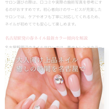
サロン選びの際は、口コミや実際の施術写真を参考にす
るのがおすすめです。初心者向けのサービスが充実した
サロンでは、ケアやオフも丁寧に対応してくれるため、
ネイルが初めてでも安心して楽しめます。
名古屋駅発の春ネイル最新カラー傾向を解説
名古屋駅周辺のネイルサロンでは、春のトレンドカラー
として淡いピンクやミントグリーン、ラベンダーなどの
パステル系が人気です。透明感のあるパラジェルカラー
や、マグネットネイルを使ったニュアンスデザインも注
目を集めています。こうしたカラーは指先を明るく見
せ、春らしい軽やかさを演出できるのが特徴です。
近年は、肌なじみの良いベージュやシアーカラーも多く
選ばれており、オフィスでも好印象を与えるデザインが
増えています。さらに、季節限定で花柄や押し花パーツ