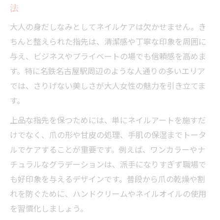
オフィス映えする大人向け指先の魅力発見
法
大人の身だしなみネイルケアで清潔感アッ
大人の身だしなみとしてネイルケアは欠かせません。き
プを実感
ちんと整えられた指先は、清潔感や丁寧な印象を周囲に
名鉄名古屋駅で探すオフィス向け上品ネイ
与え、ビジネスやプライベートの場でも信頼感を高めま
ルアート
す。特に名鉄名古屋駅周辺のような人通りの多いエリア
シンプルデザインで差がつく大人の指先美
では、さりげない美しさが大人女性の魅力を引き立てま
人術
す。
職場に馴染むナチュラルネイルの選び方と
上品な指先を保つためには、単にネイルアートを施すだ
コツ
けでなく、爪の形や甘皮の処理、手肌の保湿までトータ
毎日使える大人可愛いアートの取り入れ方
ルでケアすることが重要です。例えば、ワンカラーやナ
チュラルなグラデーションは、派手になりすぎず職場で
上質ネイルを求めるなら大人の身だしなみケア
も好印象を与えるデザインです。普段から爪の乾燥や割
大人の身だしなみネイルケアで長持ちフォ
れを防ぐために、ハンドクリームやネイルオイルの使用
ルムを実現
を習慣化しましょう。
名古屋駅周辺で見つかる上質ネイルアート