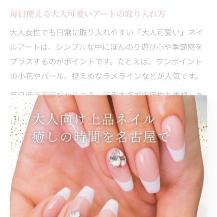
毎日使える大人可愛いアートの取り入れ方
大人女性でも日常に取り入れやすい「大人可愛い」ネイ
ルアートは、シンプルな中にほんのり遊び心や季節感を
プラスするのがポイントです。たとえば、ワンポイント
の小花やパール、控えめなラメラインなどが人気です。
毎日使う手元だからこそ、派手すぎず実用性も重視した
デザインが求められます。名鉄名古屋駅近くのサロンで
は、仕事や家事の邪魔にならない長さやアートを提案し
てくれるため、忙しい大人にも嬉しい仕上がりが叶いま
す。
また、トレンドを取り入れつつも飽きのこないデザイン
を選ぶことで、長く楽しめるのも魅力です。自分のライ
フスタイルや好みに合わせて、さりげなく個性を表現で
きる大人可愛いネイルを楽しんでみてはいかがでしょう