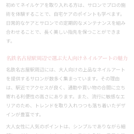
の特徴
初めてネイルケアを取り入れる方は、サロンでプロの施
術を体験することで、自宅ケアのポイントも学べます。
自爪を育てる大人女性のためのネイルケア
日常的なケアとサロンでの定期的なメンテナンスを組み
方法
合わせることで、長く美しい指先を保つことができま
毎日輝く指先を保つためのケアの習慣とは
す。
サロン選びで失敗しない大人の身だしなみ
術
名鉄名古屋駅周辺で選ぶ大人向けネイルアートの魅力
毎日に華を添える名鉄名古屋駅近ネイル体験
名鉄名古屋駅周辺には、大人向けの上品なネイルアート
大人の身だしなみネイルケアで日常に上質
を提供するサロンが数多く集まっています。その理由
な輝きを
は、駅近でアクセスが良く、通勤や買い物の合間に立ち
名鉄名古屋駅周辺で体験できる大人のネイ
寄れる利便性の高さにあります。また、流行に敏感なエ
ルサロン探し
リアのため、トレンドを取り入れつつも落ち着いたデザ
仕事帰りに通いやすいネイルケアのポイン
インが豊富です。
ト解説
大人女性に人気のポイントは、シンプルでありながら細
シーンを選ばない大人ネイルの楽しみ方と