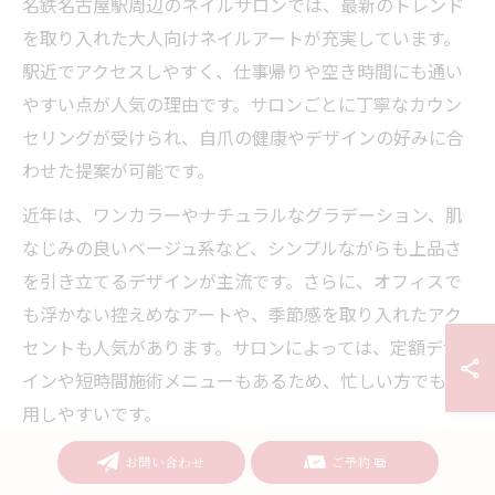
名鉄名古屋駅周辺のネイルサロンでは、最新のトレンド
を取り入れた大人向けネイルアートが充実しています。
駅近でアクセスしやすく、仕事帰りや空き時間にも通い
やすい点が人気の理由です。サロンごとに丁寧なカウン
セリングが受けられ、自爪の健康やデザインの好みに合
わせた提案が可能です。
近年は、ワンカラーやナチュラルなグラデーション、肌
なじみの良いベージュ系など、シンプルながらも上品さ
を引き立てるデザインが主流です。さらに、オフィスで
も浮かない控えめなアートや、季節感を取り入れたアク
セントも人気があります。サロンによっては、定額デザ
インや短時間施術メニューもあるため、忙しい方でも利
用しやすいです。
最新のケア技術として、爪を傷めにくいオフ方法や、持
お問い合わせ
ご予約
ちの良さにこだわったベース・トップコートの選定も進