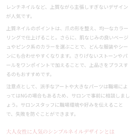
レンチネイルなど、上質ながら主張しすぎないデザイン
大人の身だしなみネイルケアで叶うシンプ
が人気です。
ル美ネイル
名鉄名古屋駅周辺で選ぶシンプルデザイン
上質ネイルのポイントは、爪の形を整え、均一なカラー
の魅力
リングで仕上げること。さらに、肌なじみの良いベージ
ュやピンク系のカラーを選ぶことで、どんな服装やシー
オフィスでも浮かない大人向けネイルアー
ンにも合わせやすくなります。さりげないストーンやパ
トの選択肢
ールをワンポイントで加えることで、上品さをプラスす
日常使いしやすいカラーと形のポイント紹
るのもおすすめです。
介
注意点として、派手なアートや大きなパーツは職場によ
シンプルだけど上品なネイルケアのコツ解
ってはNGの場合もあるため、サロンで事前に相談しまし
説
ょう。サロンスタッフに職場環境や好みを伝えること
で、失敗を防ぐことができます。
大人女性に人気のシンプルネイルデザインとは