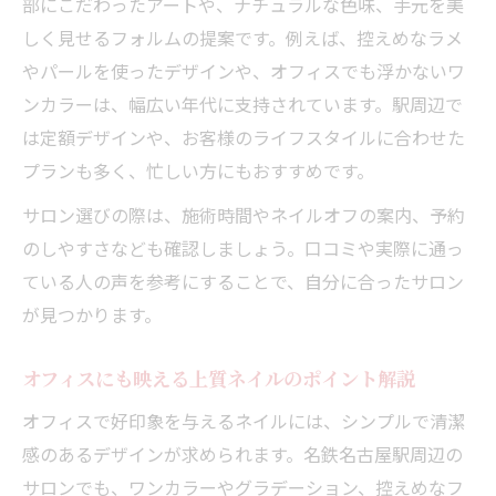
部にこだわったアートや、ナチュラルな色味、手元を美
は
しく見せるフォルムの提案です。例えば、控えめなラメ
ネイルアートでモチベーションを上げる秘
やパールを使ったデザインや、オフィスでも浮かないワ
訣
ンカラーは、幅広い年代に支持されています。駅周辺で
手元美人を育む大人ネイルケアの新常識
は定額デザインや、お客様のライフスタイルに合わせた
大人の身だしなみネイルケアが手元美人の
プランも多く、忙しい方にもおすすめです。
秘訣
サロン選びの際は、施術時間やネイルオフの案内、予約
名鉄名古屋駅周辺で叶う最新ネイルケア事
のしやすさなども確認しましょう。口コミや実際に通っ
情
ている人の声を参考にすることで、自分に合ったサロン
美しい指先を作るための新定番ネイル術と
が見つかります。
は
オフィスにも映える上質ネイルのポイント解説
季節やシーンに合わせた大人の指先演出法
ネイルケアで若々しさと清潔感を持続させ
オフィスで好印象を与えるネイルには、シンプルで清潔
る方法
感のあるデザインが求められます。名鉄名古屋駅周辺の
サロンでも、ワンカラーやグラデーション、控えめなフ
日常使いに最適なシンプルネイルの選び方