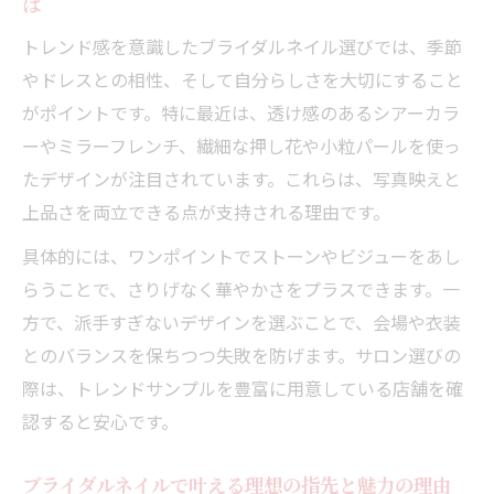
は
結婚式で注目されるブライダルネイルの最
新トレンド
トレンド感を意識したブライダルネイル選びでは、季節
やドレスとの相性、そして自分らしさを大切にすること
指先を美しく見せるブライダルネイルのデ
がポイントです。特に最近は、透け感のあるシアーカラ
ザイン例
ーやミラーフレンチ、繊細な押し花や小粒パールを使っ
トレンドの中で自分らしいブライダルネイ
たデザインが注目されています。これらは、写真映えと
ルを選ぶ方法
上品さを両立できる点が支持される理由です。
上品カラーで叶うブライダルネイルの魅力
具体的には、ワンポイントでストーンやビジューをあし
人気サロン発のブライダルネイルアイデア
らうことで、さりげなく華やかさをプラスできます。一
集
方で、派手すぎないデザインを選ぶことで、会場や衣装
ブライダルネイル予約時に気をつけるポイント
とのバランスを保ちつつ失敗を防げます。サロン選びの
とは
際は、トレンドサンプルを豊富に用意している店舗を確
ブライダルネイル予約で確認すべき重要ポ
認すると安心です。
イント
希望デザインを叶えるための事前相談のポ
ブライダルネイルで叶える理想の指先と魅力の理由