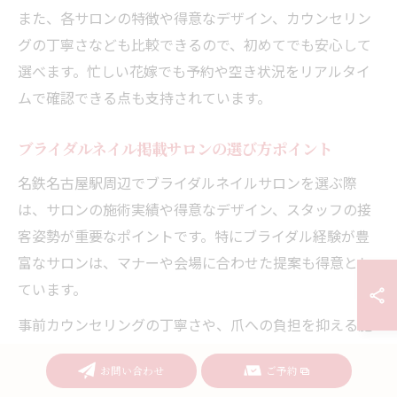
また、各サロンの特徴や得意なデザイン、カウンセリン
グの丁寧さなども比較できるので、初めてでも安心して
選べます。忙しい花嫁でも予約や空き状況をリアルタイ
ムで確認できる点も支持されています。
ブライダルネイル掲載サロンの選び方ポイント
名鉄名古屋駅周辺でブライダルネイルサロンを選ぶ際
は、サロンの施術実績や得意なデザイン、スタッフの接
客姿勢が重要なポイントです。特にブライダル経験が豊
富なサロンは、マナーや会場に合わせた提案も得意とし
ています。
事前カウンセリングの丁寧さや、爪への負担を抑える施
術方法を採用しているかも確認しましょう。サロンの公
お問い合わせ
ご予約
式ページやホットペッパーで詳細な説明や施術例をチェ