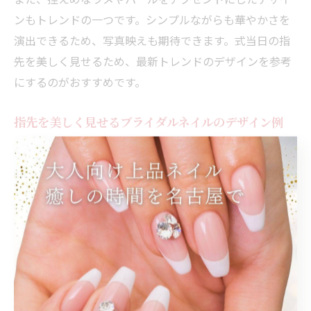
ンもトレンドの一つです。シンプルながらも華やかさを
演出できるため、写真映えも期待できます。式当日の指
先を美しく見せるため、最新トレンドのデザインを参考
にするのがおすすめです。
指先を美しく見せるブライダルネイルのデザイン例
ブライダルネイルの代表的なデザインには、肌を美しく
引き立てるシアーカラーや、繊細なグラデーションがあ
ります。名鉄名古屋駅周辺でも、これらのデザインはサ
ロンで多く取り扱われており、幅広い年代の花嫁に選ば
れています。
例えば、ベージュのワンカラーに控えめなラメを重ねた
り、ラインストーンをワンポイントであしらうことで、
上品さと華やかさを両立できます。フレンチネイルやオ