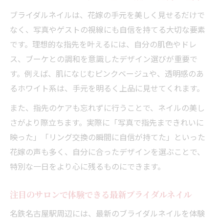
イント
ブライダルネイルは、花嫁の手元を美しく見せるだけで
予約時に知っておきたい施術の流れと注意
なく、写真やゲストの視線にも自信を持てる大切な要素
点
です。理想的な指先を叶えるには、自分の肌色やドレ
ブライダルネイルの予約時期と余裕を持つ
ス、ブーケとの調和を意識したデザイン選びが重要で
コツ
す。例えば、肌になじむピンクベージュや、透明感のあ
予約変更やキャンセルのマナーもブライダ
るホワイト系は、手元を明るく上品に見せてくれます。
ルネイルで重要
また、指先のケアも忘れずに行うことで、ネイルの美し
肌なじみの良さが際立つ上品デザインの魅力
さがより際立ちます。実際に「写真で指先まできれいに
肌なじみの良いブライダルネイルで上品な
映った」「リング交換の瞬間に自信が持てた」といった
印象に
花嫁の声も多く、自分に合ったデザインを選ぶことで、
ブライダルネイルで選ばれる上品カラーの
特別な一日をより心に残るものにできます。
特徴
注目のサロンで体験できる最新ブライダルネイル
指先を美しく見せるナチュラルデザインの
こだわり
名鉄名古屋駅周辺には、最新のブライダルネイルを体験