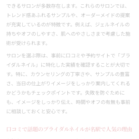
肌色に合わせたブライダルネイルカラーの
できるサロンが多数存在します。これらのサロンでは、
選び方
トレンド感あふれるサンプルや、オーダーメイドの提案
が充実しているのが特徴です。例えば、ジェルネイルの
上品さとトレンドを両立したブライダルネ
持ちやオフのしやすさ、肌へのやさしさまで考慮した施
イル実例
術が受けられます。
ホットペッパーで探す理想のネイル情報まとめ
ホットペッパーで探せるブライダルネイル
サロンを選ぶ際は、事前に口コミや予約サイトで「ブラ
の魅力
イダルネイル」に特化した実績を確認することが大切で
す。特に、カウンセリングの丁寧さや、サンプルの豊富
ブライダルネイル掲載サロンの選び方ポイ
さ、当日の仕上がりイメージをしっかり案内してくれる
ント
かどうかもチェックポイントです。失敗を防ぐために
口コミ評価で見る人気ブライダルネイルデ
も、イメージをしっかり伝え、時間やオフの有無も事前
ザイン
に相談しておくと安心です。
ホットペッパー限定プランでお得にブライ
ダルネイル
口コミで話題のブライダルネイルが名駅で人気の理由
理想のサロン予約を叶えるコツと注意点