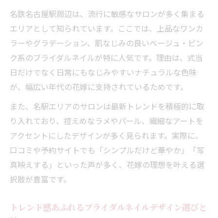
人気の理由
名鉄名古屋駅周辺は、流行に敏感なサロンが多く集まる
ブライダルネイル選びで花嫁が知っておきたい
エリアとして知られています。ここでは、上品なワンカ
最新情報
ラーやグラデーション、肌なじみの良いベージュ・ピン
最新ブライダルネイルトレンドと押さえた
ク系のブライダルネイルが特に人気です。理由は、式当
いポイント
日だけでなく日常にもなじみやすいナチュラルな色味
花嫁必見のブライダルネイル選びのコツと
が、幅広い年代の花嫁に支持されているためです。
注意点
また、名駅エリアのサロンは最新トレンドを積極的に取
失敗しないブライダルネイルカラー選びの
り入れており、控えめなラメやパール、繊細なアートを
秘訣
アクセントにしたデザインが多く見られます。実際に、
マナーも大切にしたいブライダルネイルの
口コミや予約サイトでも「シンプルだけど華やか」「写
基本知識
真映えする」といった声が多く、花嫁の理想を叶える選
ホットペッパーで探すブライダルネイル情
択肢が豊富です。
報活用術
トレンドを押さえた指先で結婚式に輝きを
トレンド感あふれるブライダルネイルデザイン選びと