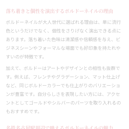
指先に華やぎを与えるボルドーネイルの選び方
ガイド
落ち着きと個性を演出するボルドーネイルの理由
大人女性のためのボルドーネイル色選びの
ボルドーネイルが大人世代に選ばれる理由は、単に流行
コツ
色というだけでなく、個性をさりげなく演出できる点に
名鉄名古屋駅周辺で叶う上質ボルドーネイ
あります。落ち着いた色味は清潔感や信頼感を与え、ビ
ル体験
ジネスシーンやフォーマルな場面でも好印象を持たれや
すいのが特徴です。
ボルドーネイルで手元を美しく魅せるテク
ニック
加えて、ボルドーはアートやデザインとの相性も抜群で
サロンで相談したいボルドーネイルのデザ
す。例えば、フレンチやグラデーション、マット仕上げ
イン例
など、同じボルドーカラーでも仕上がりのバリエーショ
ンが豊富です。自分らしさを表現したい方には、アクセ
自分に似合うボルドーネイルの見つけ方ポ
ントとしてゴールドやシルバーのパーツを取り入れるの
イント
もおすすめです。
サロン選びで押さえたい大人ならではのボルド
ーデザイン
名鉄名古屋駅周辺で映えるボルドーネイルの魅力