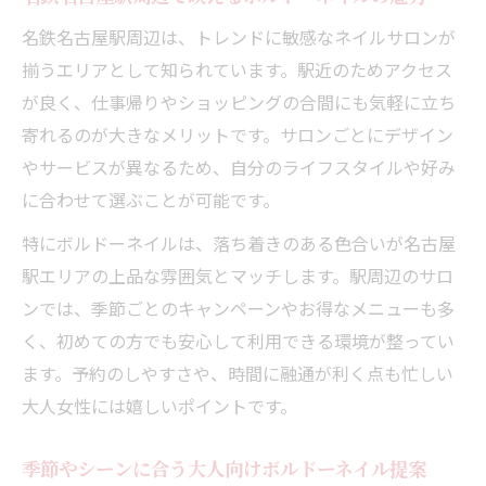
大人女性向けボルドーネイルのデザイン傾
名鉄名古屋駅周辺は、トレンドに敏感なネイルサロンが
向
揃うエリアとして知られています。駅近のためアクセス
サロンでチェックしたいボルドーネイルの
が良く、仕事帰りやショッピングの合間にも気軽に立ち
技術力
寄れるのが大きなメリットです。サロンごとにデザイン
ボルドーネイルが得意なサロンの選び方ガ
やサービスが異なるため、自分のライフスタイルや好み
イド
に合わせて選ぶことが可能です。
名鉄名古屋駅近くで見つかる上質ボルドー
特にボルドーネイルは、落ち着きのある色合いが名古屋
ネイル
駅エリアの上品な雰囲気とマッチします。駅周辺のサロ
細やかなオプションが充実したサロンの選
ンでは、季節ごとのキャンペーンやお得なメニューも多
び方
く、初めての方でも安心して利用できる環境が整ってい
名鉄名古屋駅付近で叶える洗練されたボルドー
ます。予約のしやすさや、時間に融通が利く点も忙しい
ネイル体験
大人女性には嬉しいポイントです。
駅周辺で受けられる洗練ボルドーネイルの
魅力
季節やシーンに合う大人向けボルドーネイル提案