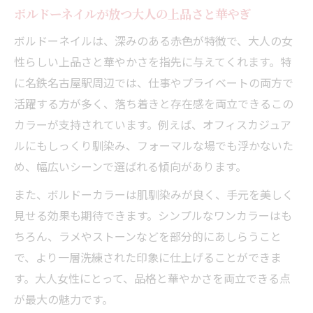
ル提案
ボルドーネイルが放つ大人の上品さと華やぎ
ボルドーネイルで自信を引き出す大人世代
ボルドーネイルは、深みのある赤色が特徴で、大人の女
の秘密
性らしい上品さと華やかさを指先に与えてくれます。特
上品なボルドーネイルを名鉄名古屋駅周辺で楽
に名鉄名古屋駅周辺では、仕事やプライベートの両方で
しむコツ
活躍する方が多く、落ち着きと存在感を両立できるこの
駅近サロンで叶える上品ボルドーネイルの
カラーが支持されています。例えば、オフィスカジュア
選び方
ルにもしっくり馴染み、フォーマルな場でも浮かないた
忙しい大人に最適なボルドーネイル活用術
め、幅広いシーンで選ばれる傾向があります。
名鉄名古屋駅周辺で理想のボルドーネイル
また、ボルドーカラーは肌馴染みが良く、手元を美しく
を楽しむ方法
見せる効果も期待できます。シンプルなワンカラーはも
サロン選びで重視したい大人の上品さと快
ちろん、ラメやストーンなどを部分的にあしらうこと
適さ
で、より一層洗練された印象に仕上げることができま
上品に映えるボルドーネイルのカラーアレ
す。大人女性にとって、品格と華やかさを両立できる点
ンジ術
が最大の魅力です。