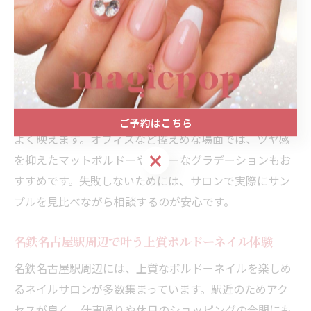
す。なぜなら、ボルドーと一口に言っても、赤みが強い
ものからブラウンに近いものまでバリエーションが豊富
だからです。肌の色や普段のファッション、シーンによ
って最適なボルドーが異なります。
例えば、明るめの肌色の方はややピンクがかったボルド
ーを、健康的な肌色の方は深みのあるワインレッド系が
ご予約はこちら
よく映えます。オフィスなど控えめな場面では、ツヤ感
ご予約はこちら
を抑えたマットボルドーやシアーなグラデーションもお
すすめです。失敗しないためには、サロンで実際にサン
プルを見比べながら相談するのが安心です。
名鉄名古屋駅周辺で叶う上質ボルドーネイル体験
名鉄名古屋駅周辺には、上質なボルドーネイルを楽しめ
るネイルサロンが多数集まっています。駅近のためアク
セスが良く、仕事帰りや休日のショッピングの合間にも