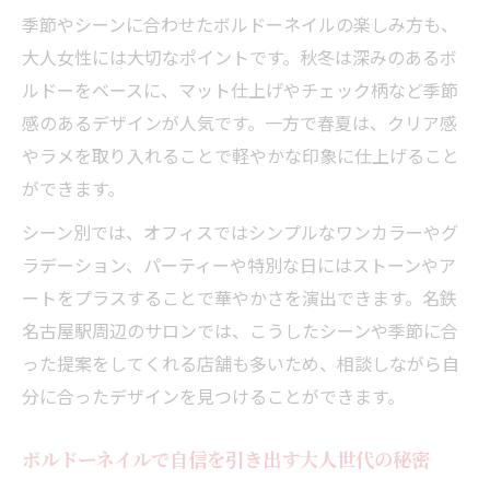
大人女性が満足できるサロン体験の選び方
季節やシーンに合わせたボルドーネイルの楽しみ方も、
プロが提案するボルドーネイルの魅力的な
大人女性には大切なポイントです。秋冬は深みのあるボ
活用法
ルドーをベースに、マット仕上げやチェック柄など季節
名鉄名古屋駅周辺で叶う理想のボルドーネ
感のあるデザインが人気です。一方で春夏は、クリア感
イル
やラメを取り入れることで軽やかな印象に仕上げること
施術後も美しさが続くボルドーネイル体験
ができます。
術
シーン別では、オフィスではシンプルなワンカラーやグ
ボルドーネイルを長持ちさせるためのケアポイ
ラデーション、パーティーや特別な日にはストーンやア
ント
ートをプラスすることで華やかさを演出できます。名鉄
長持ちするボルドーネイルのケア方法とコ
名古屋駅周辺のサロンでは、こうしたシーンや季節に合
ツ
った提案をしてくれる店舗も多いため、相談しながら自
サロンでおすすめされるボルドーネイルの
分に合ったデザインを見つけることができます。
手入れ術
ボルドーネイルで自信を引き出す大人世代の秘密
爪の健康を守る大人女性向けケアポイント