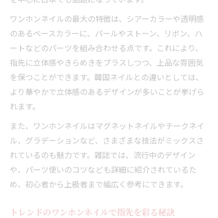
短め爪に似合うワンホンネイルの選び方ポ
ワンホンネイルの最大の特徴は、シアーカラーや透明感
イント
のあるベースカラーに、パールやストーン、リボン、ハ
オフィスにも合うワンホンネイルデザイン
ートなどのパーツを組み合わせる点です。これにより、
を紹介
指先に立体感やきらめきをプラスしつつ、上品な雰囲気
ワンホンネイル雑誌で知るシンプル美のコ
を保つことができます。韓国ネイルとの違いとしては、
ツ
より華やかで立体感のあるデザインが多いことが挙げら
爪の形や長さ別ワンホンネイルの選び方
れます。
爪の形ごとに映えるワンホンネイルデザイ
また、ワンホンネイルはマグネットネイルやチークネイ
ン術
ル、グラデーションなど、さまざまな技法がミックスさ
長さ別ワンホンネイルで指先の印象をチェ
れているのも魅力です。雑誌では、流行中のデザイン
ンジ
や、パーツ使いのコツなども詳細に紹介されているた
スクエアやポイント型に合う雑誌おすすめ
め、初心者から上級者まで幅広く参考にできます。
デザイン
ワンホンネイル雑誌で分かる爪の形選びの
トレンドのワンホンネイルで指先を彩る秘訣