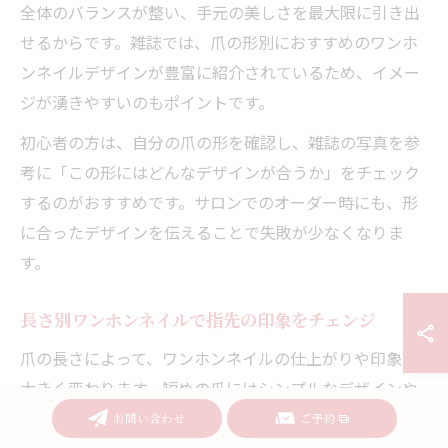
全体のバランスが整い、手元の美しさを最大限に引き出
せるからです。雑誌では、爪の形別におすすめのワンホ
ンネイルデザインが豊富に紹介されているため、イメー
ジが湧きやすいのもポイントです。
初心者の方は、自分の爪の形を確認し、雑誌の写真を参
考に「この形にはどんなデザインが合うか」をチェック
するのがおすすめです。サロンでのオーダー時にも、形
に合ったデザインを伝えることで失敗が少なくなりま
す。
長さ別ワンホンネイルで指先の印象をチェンジ
爪の長さによって、ワンホンネイルの仕上がりや印象は
大きく変わります。短めの爪にはシンプルなデザインや
小ぶりのパーツを取り入れると、上品で日常使いしやす
お問い合わせ
ご予約
い雰囲気になります。逆に、長めの爪にはグラデーショ