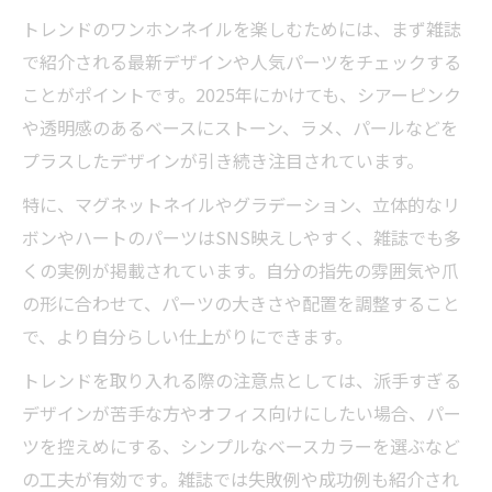
基本
トレンドのワンホンネイルを楽しむためには、まず雑誌
一番綺麗に見える爪の形とワンホンネイル
で紹介される最新デザインや人気パーツをチェックする
特集
ことがポイントです。2025年にかけても、シアーピンク
マグネットで作るトレンド感たっぷりのネイル
や透明感のあるベースにストーン、ラメ、パールなどを
術
プラスしたデザインが引き続き注目されています。
ワンホンネイル雑誌で話題のマグネットデ
特に、マグネットネイルやグラデーション、立体的なリ
ザイン
ボンやハートのパーツはSNS映えしやすく、雑誌でも多
マグネットワンホンネイルのやり方を解説
くの実例が掲載されています。自分の指先の雰囲気や爪
トレンド感あふれるマグネットワンホンネ
の形に合わせて、パーツの大きさや配置を調整すること
イル魅力
で、より自分らしい仕上がりにできます。
雑誌で知るマグネット活用ワンホンネイル
トレンドを取り入れる際の注意点としては、派手すぎる
アイデア
デザインが苦手な方やオフィス向けにしたい場合、パー
キラキラ感が際立つワンホンネイルのコツ
ツを控えめにする、シンプルなベースカラーを選ぶなど
の工夫が有効です。雑誌では失敗例や成功例も紹介され