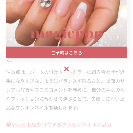
例えば、シアーカラーを使ったグラデーションやワンポ
イントのラメ、マグネットネイルを取り入れたデザイン
は、指先を美しく見せるだけでなく、手全体の印象も明
るくなります。雑誌では「短めの爪でも上品に見せるコ
ツ」「大人の抜け感を演出するポイント」など、読者の
悩みに寄り添った具体的なアドバイスが掲載されていま
ご予約はこちら
す。
ご予約はこちら
注意点は、パーツの付け過ぎやカラーの組み合わせが派
手になりすぎないようにバランスを取ること。誌面のサ
ンプル写真やプロのコメントを参考に、自分の手肌の色
やファッションに合わせて選ぶことで、失敗しにくい上
品なワンホンネイルを楽しめます。
華やかと上品を両立するワンホンネイルの魅力