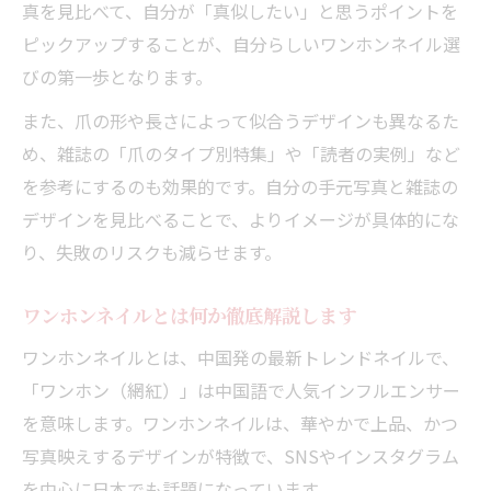
真を見比べて、自分が「真似したい」と思うポイントを
する
ピックアップすることが、自分らしいワンホンネイル選
トレンドを押さえたワンホンネイルの選び
びの第一歩となります。
方
ワンホンネイル雑誌で見つける注目のデザ
また、爪の形や長さによって似合うデザインも異なるた
イン特集
め、雑誌の「爪のタイプ別特集」や「読者の実例」など
を参考にするのも効果的です。自分の手元写真と雑誌の
マグネットやパーツで華やぐワンホンネイ
デザインを見比べることで、よりイメージが具体的にな
ル術
り、失敗のリスクも減らせます。
雑誌掲載のワンホンネイルやり方を詳しく
紹介
ワンホンネイルとは何か徹底解説します
シンプルなワンホンネイルで大人可愛く決める
ワンホンネイルとは、中国発の最新トレンドネイルで、
大人可愛いシンプルなワンホンネイルの魅
「ワンホン（網紅）」は中国語で人気インフルエンサー
力
を意味します。ワンホンネイルは、華やかで上品、かつ
雑誌で学ぶシンプルワンホンネイルの作り
写真映えするデザインが特徴で、SNSやインスタグラム
方
を中心に日本でも話題になっています。