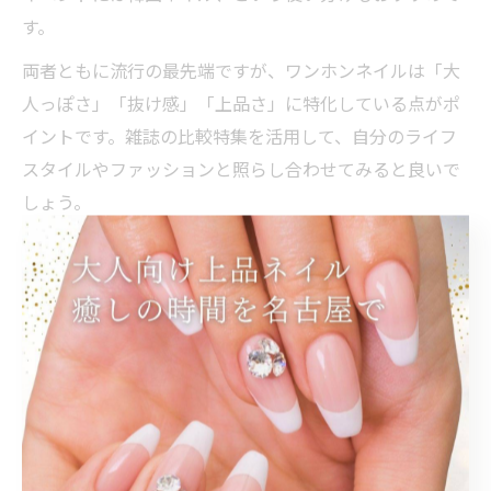
す。
両者ともに流行の最先端ですが、ワンホンネイルは「大
人っぽさ」「抜け感」「上品さ」に特化している点がポ
イントです。雑誌の比較特集を活用して、自分のライフ
スタイルやファッションと照らし合わせてみると良いで
しょう。
ワンホンネイル雑誌で選ぶ大人の上品デザイン
ワンホンネイル雑誌では、大人の女性にぴったりな上品
デザインの特集が豊富に組まれています。ベースはベー
ジュやくすみピンクなど落ち着いたカラーを使用し、パ
ールやストーンを控えめに配置することで派手すぎず、
オフィスやフォーマルな場にもマッチするネイルが多数
紹介されています。