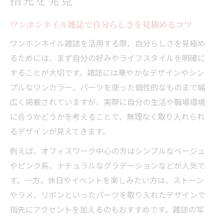
短め爪でも楽しむワンホンネイルの選び方
上品さが映えるワンホンネイルの魅力と特徴
ワンホンネイル雑誌で自分らしさを見極めるコツ
上品なワンホンネイルが人気の理由を雑誌
ワンホンネイル雑誌を活用する際、自分らしさを見極め
で解説
るためには、まず自分の好みやライフスタイルを明確に
ワンホンネイルの特徴を押さえて指先美人
することが大切です。雑誌には華やかなデザインやシン
に
プルなワンカラー、パーツを使った個性的なものまで幅
ワンホンネイルと韓国ネイルの違いを知る
広く掲載されていますが、実際に自分の生活や職場環境
ポイント
に合うかどうかを考えることで、無理なく取り入れられ
ワンホンネイル雑誌で選ぶ大人の上品デザ
るデザインが見えてきます。
イン
例えば、オフィスワーク中心の方はシンプルなベージュ
華やかと上品を両立するワンホンネイルの
やピンク系、ナチュラルなグラデーションなどが人気で
魅力
す。一方、休日やイベントを楽しみたい方は、ストーン
華やかな最新デザインを雑誌から学ぶ方法
やラメ、リボンといったパーツを取り入れたデザインで
指先にアクセントを加えるのもおすすめです。雑誌の写
ワンホンネイル雑誌で最新デザインを研究