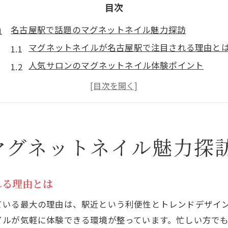
目次
名古屋駅で話題のマグネットネイル魅力探訪
マグネットネイルが名古屋駅で注目される理由と
人気サロンのマグネットネイル体験ポイント
口コミで話題のマグネットネイル魅力を解説
トレンド感満載のマグネットネイル選び方
名古屋駅近くで叶うマグネットネイル体験
人気集まるマグネットネイル最新トレンド
マグネットネイル魅力探
今注目のマグネットネイルデザイン徹底解説
マグネットネイル新作トレンドの選び方
れる理由とは
名古屋駅で人気のマグネットネイルとは
ている最大の理由は、駅近という利便性とトレンドデザイ
SNSで話題のマグネットネイル最新事情
イルが気軽に体験できる環境が整っています。忙しい方で
トレンド派におすすめのマグネットネイル