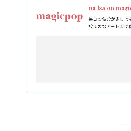
nailsalon mag
毎日の気分が少しで
控えめなアートまで