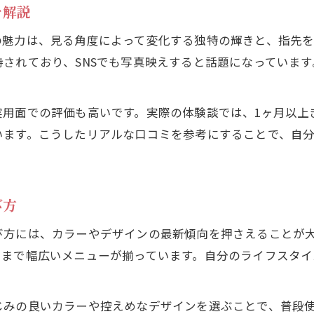
仕事帰りに立ち寄れるマグネットネイル体験記
を解説
仕事帰りに通えるマグネットネイルの魅力
の魅力は、見る角度によって変化する独特の輝きと、指先
短時間で施術可能なマグネットネイル体験
されており、SNSでも写真映えすると話題になっていま
駅近サロンで気軽に楽しむマグネットネイル
。
予約しやすいマグネットネイルサロンの選び方
実用面での評価も高いです。実際の体験談では、1ヶ月以上
マグネットネイルでリフレッシュする仕事終わり
います。こうしたリアルな口コミを参考にすることで、自
安くて上手いマグネットネイルの秘密を解明
コスパ抜群のマグネットネイル選び方
ご予約はこちら
ご予約はこちら
安くて上手いマグネットネイル体験のポイント
び方
人気の理由は価格と技術力マグネットネイル
び方には、カラーやデザインの最新傾向を押さえることが
お得なマグネットネイルのおすすめサロン
トまで幅広いメニューが揃っています。自分のライフスタイ
コストを抑えるマグネットネイル施術術
じみの良いカラーや控えめなデザインを選ぶことで、普段