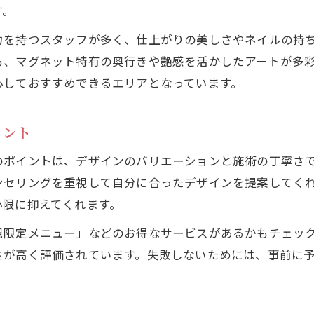
す。
自爪に優しい施術ならマグネットネイルが正解
力を持つスタッフが多く、仕上がりの美しさやネイルの持
自爪を守るマグネットネイルの施術方法
も、マグネット特有の奥行きや艶感を活かしたアートが多
パラジェル対応マグネットネイルの魅力
心しておすすめできるエリアとなっています。
爪に優しいマグネットネイル選びのコツ
負担を減らすマグネットネイル施術体験
イント
マグネットネイルで健康的な爪を保つ方法
のポイントは、デザインのバリエーションと施術の丁寧さ
ネイルサロン選びで差がつくマグネットデザイン
ンセリングを重視して自分に合ったデザインを提案してく
上手いマグネットネイルサロンの選び方
小限に抑えてくれます。
人気ネイルサロンのマグネットデザイン比較
規限定メニュー」などのお得なサービスがあるかもチェッ
コスパ重視で選ぶマグネットネイルサロン
さが高く評価されています。失敗しないためには、事前に
口コミで見つかるマグネットネイルの実力店
サロンごとのマグネットネイルデザイン事情