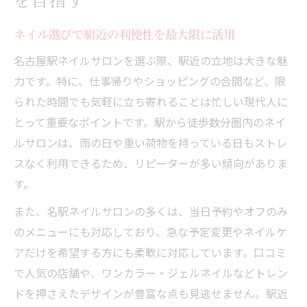
ネイル重視なら名古屋駅で選ぶべき理由
ネイル上手いと評判の名古屋駅サロン特集
ネイル選びで駅近の利便性を最大限に活用
名古屋駅ネイルが選ばれる最新トレンド事
名古屋駅ネイルサロンを選ぶ際、駅近の立地は大きな魅
情
力です。特に、仕事帰りやショッピングの合間など、限
ネイル好きが名古屋駅を選ぶ納得の理由と
られた時間でも気軽に立ち寄れることは忙しい現代人に
は
とって重要なポイントです。駅から徒歩数分圏内のネイ
名古屋駅ネイルサロン人気の秘密を解説
ルサロンは、雨の日や重い荷物を持っている日もストレ
スなく利用できるため、リピーターが多い傾向がありま
ネイル選びで迷わない名古屋駅の強み
す。
コスパで選ぶ名古屋駅ネイル満喫ガイド
また、名駅ネイルサロンの多くは、当日予約やオフのみ
ネイル安い店を賢く探す名古屋駅エリア術
のメニューにも対応しており、急な予定変更やネイルケ
コスパ抜群の名古屋駅ネイルサロン比較
アだけを希望する方にも柔軟に対応しています。口コミ
ネイルも満喫できる名古屋駅のコスパ重視
で人気の店舗や、ワンカラー・ジェルネイルなどトレン
術
ドを押さえたデザインが豊富な点も見逃せません。駅近
名古屋ネイル安いサービス選びのポイント