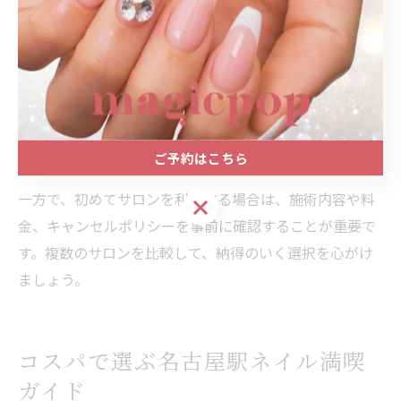
さらに、名古屋駅ネイルケアやオフのみ対応など、利用
者の細かな要望に応えるサービスが充実。各サロンの公
式サイトやSNSで施術例をチェックできるので、イメー
ジに近いデザインや自分に合ったメニューを見つけやす
いのも魅力です。また、通いやすい営業時間や個室対応
など、快適さを追求した店舗も多く、忙しい方にもぴっ
ご予約はこちら
たりです。
一方で、初めてサロンを利用する場合は、施術内容や料
ご予約はこちら
金、キャンセルポリシーを事前に確認することが重要で
す。複数のサロンを比較して、納得のいく選択を心がけ
ましょう。
コスパで選ぶ名古屋駅ネイル満喫
ガイド