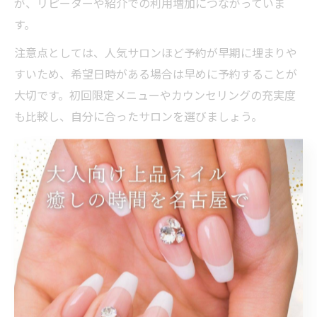
が、リピーターや紹介での利用増加につながっていま
す。
注意点としては、人気サロンほど予約が早期に埋まりや
すいため、希望日時がある場合は早めに予約することが
大切です。初回限定メニューやカウンセリングの充実度
も比較し、自分に合ったサロンを選びましょう。
ネイル選びで迷わない名古屋駅の強み
名古屋駅エリアのネイルサロン選びで迷わないために
は、駅周辺に集まる店舗の「選択肢の多さ」が最大の強
みとなります。名駅ネイルやネイル名駅と検索されるよ
うに、シンプル系からトレンドアート、オフィス向けデ
ザインまで幅広いニーズに対応できるサロンが揃ってい
ます。