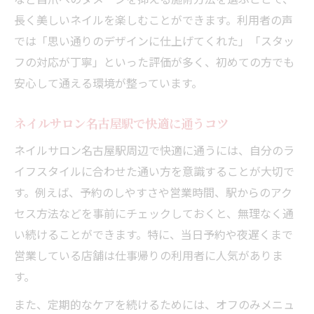
名古屋駅ネイルサロン人気の比較ポイント
長く美しいネイルを楽しむことができます。利用者の声
ネイル上手いと評判のサロンを徹底リサー
では「思い通りのデザインに仕上げてくれた」「スタッ
チ
フの対応が丁寧」といった評価が多く、初めての方でも
名古屋駅ネイルサロン選びで重視すべき点
安心して通える環境が整っています。
ネイルオフのみ対応の店も比較のポイント
名古屋駅ネイル選びで口コミを活用する方
ネイルサロン名古屋駅で快適に通うコツ
法
ネイルサロン名古屋駅周辺で快適に通うには、自分のラ
アクセス便利なネイルサロンの探し方とは
イフスタイルに合わせた通い方を意識することが大切で
ネイルサロン名古屋駅でアクセス重視の選
す。例えば、予約のしやすさや営業時間、駅からのアク
び方
セス方法などを事前にチェックしておくと、無理なく通
駅近ネイルで予約も簡単な選び方のコツ
い続けることができます。特に、当日予約や夜遅くまで
名古屋駅ネイルサロンのアクセス事情解説
営業している店舗は仕事帰りの利用者に人気がありま
す。
予約しやすい名古屋駅ネイルサロンの見分
け方
また、定期的なケアを続けるためには、オフのみメニュ