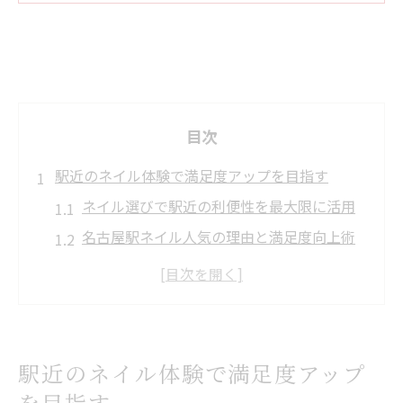
目次
駅近のネイル体験で満足度アップを目指す
ネイル選びで駅近の利便性を最大限に活用
名古屋駅ネイル人気の理由と満足度向上術
ネイルサロン名古屋駅で快適に通うコツ
駅近ネイルで時短とトレンドを両立する方
法
名古屋駅ネイルサロンの魅力と選び方ポイ
駅近のネイル体験で満足度アップ
ント
を目指す