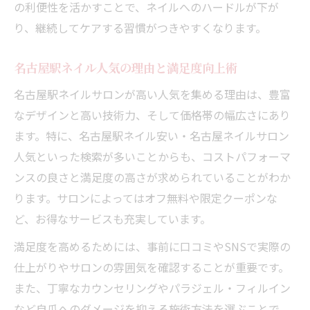
の利便性を活かすことで、ネイルへのハードルが下が
ネイル料金とサービスのバランスを見極め
り、継続してケアする習慣がつきやすくなります。
る
トレンドデザインも名駅ネイルで叶う最新情報
名古屋駅ネイル人気の理由と満足度向上術
名駅ネイルで話題のトレンドデザイン特集
名古屋駅ネイルサロンが高い人気を集める理由は、豊富
ネイル人気デザインを名古屋駅で楽しむ秘
なデザインと高い技術力、そして価格帯の幅広さにあり
訣
ます。特に、名古屋駅ネイル安い・名古屋ネイルサロン
名古屋駅ネイルサロン最新デザイン徹底解
人気といった検索が多いことからも、コストパフォーマ
説
ンスの良さと満足度の高さが求められていることがわか
ります。サロンによってはオフ無料や限定クーポンな
トレンドネイルが叶う名駅サロン選びの極
ど、お得なサービスも充実しています。
意
名古屋駅ネイルで注目の流行色に挑戦しよ
満足度を高めるためには、事前に口コミやSNSで実際の
う
仕上がりやサロンの雰囲気を確認することが重要です。
じっくり比較したい名古屋駅周辺ネイル事情
また、丁寧なカウンセリングやパラジェル・フィルイン
など自爪へのダメージを抑える施術方法を選ぶことで、