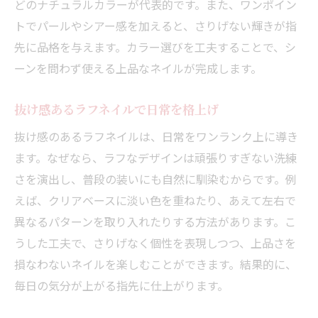
どのナチュラルカラーが代表的です。また、ワンポイン
ラフネイルで季節感を楽しむアイデア
トでパールやシアー感を加えると、さりげない輝きが指
SNSで人気の最新ラフネイルアート
先に品格を与えます。カラー選びを工夫することで、シ
結婚式に映えるネイルはラフアートで決まり
ーンを問わず使える上品なネイルが完成します。
結婚式に最適なラフネイルデザイン提案
上品さと華やかさを両立するネイル選び
抜け感あるラフネイルで日常を格上げ
ウェディングに合うラフアートのコツ
抜け感のあるラフネイルは、日常をワンランク上に導き
ネイルでドレスに映える指先を演出
ます。なぜなら、ラフなデザインは頑張りすぎない洗練
さを演出し、普段の装いにも自然に馴染むからです。例
マナーも考えたラフネイルの工夫点
えば、クリアベースに淡い色を重ねたり、あえて左右で
職場で好印象なラフネイルデザインの選び方
異なるパターンを取り入れたりする方法があります。こ
職場で好かれるラフネイルデザイン定番
うした工夫で、さりげなく個性を表現しつつ、上品さを
ネイル規定を守るデザインと色の工夫
損なわないネイルを楽しむことができます。結果的に、
上品で控えめなネイルアートの選択肢
毎日の気分が上がる指先に仕上がります。
派手すぎないラフネイルの取り入れ方