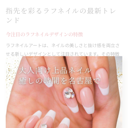
指先を彩るラフネイルの最新トレ
ンド
今注目のラフネイルデザインの特徴
ラフネイルアートは、ネイルの美しさと抜け感を両立さ
せる新しいデザインとして注目されています。その特徴
は、計算されたラフさと上品な色使い、そして指先に自
然な美しさを演出できる点です。例えば、ワンカラーを
ベースに控えめなラメやニュアンスアートを加えること
で、派手すぎず洗練された印象に仕上がります。ラフな
質感や線の揺らぎが、指先を柔らかく見せるのも魅力で
す。TPOを選ばず楽しめるため、結婚式やオフィスでも
活躍します。