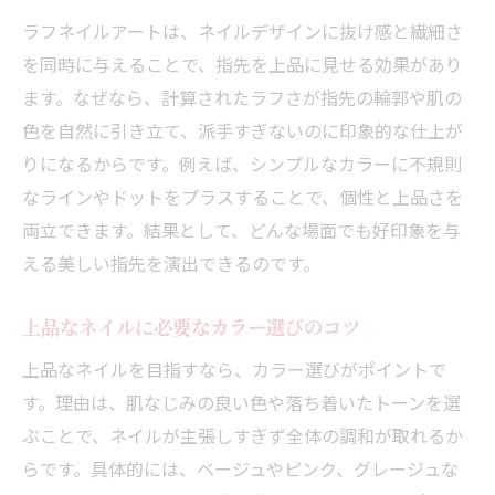
指先に軽やかさを出すラフネイルの配色
ラフネイルアートは、ネイルデザインに抜け感と繊細さ
ネイルアートで叶う自然な抜け感の秘訣
を同時に与えることで、指先を上品に見せる効果があり
ます。なぜなら、計算されたラフさが指先の輪郭や肌の
ラフデザインが与える好印象の理由
色を自然に引き立て、派手すぎないのに印象的な仕上が
上品ネイルを求めるならラフアートが最適
りになるからです。例えば、シンプルなカラーに不規則
ラフネイルで品の良さを引き出すポイント
なラインやドットをプラスすることで、個性と上品さを
上品さを高めるネイルデザインの選び方
両立できます。結果として、どんな場面でも好印象を与
ラフアートが大人女性に人気な理由
える美しい指先を演出できるのです。
ネイル初心者でも挑戦しやすい上品ラフ
抜け感と上品さを両立するアート技法
上品なネイルに必要なカラー選びのコツ
指先を彩るラフネイルの最新トレンド
上品なネイルを目指すなら、カラー選びがポイントで
今注目のラフネイルデザインの特徴
す。理由は、肌なじみの良い色や落ち着いたトーンを選
ぶことで、ネイルが主張しすぎず全体の調和が取れるか
ネイルトレンドで話題のアートパターン
らです。具体的には、ベージュやピンク、グレージュな
新しい抜け感ネイルのデザイン傾向