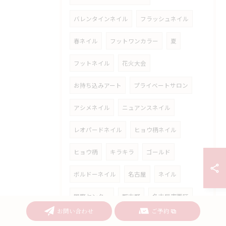
バレンタインネイル
フラッシュネイル
春ネイル
フットワンカラー
夏
フットネイル
花火大会
お持ち込みアート
プライベートサロン
アシメネイル
ニュアンスネイル
レオパードネイル
ヒョウ柄ネイル
ヒョウ柄
キラキラ
ゴールド
ボルドーネイル
名古屋
ネイル
国際センター
那古野
名古屋市西区
お問い合わせ
ご予約
落ち着く
ワンカラー
グラデーション