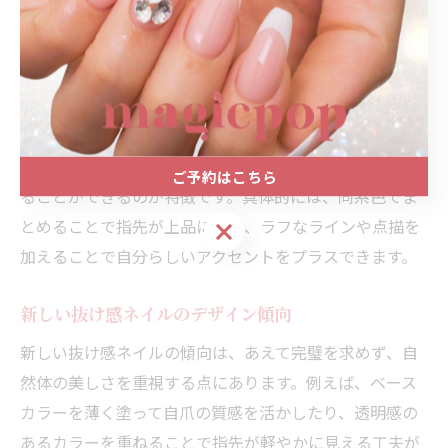
ネイルトレンドで話題のアートパターン
近年のネイルトレンドでは、シンプルながらも個性が光
るラフネイルアートが話題です。代表的なパターンとし
て、淡いカラーをベースにしたグラデーションや、さり
げないマーブル模様、線画アートなどが人気です。これ
らは、ネイルの繊細さを活かしつつも、抜け感を演出す
ご予約はこちら
ることができるのが特徴です。具体的には、同系色でま
とめることで指先が上品に見え、ラフなラインや点描を
ご予約はこちら
加えることで自分らしいアクセントをプラスできます。
新しい抜け感ネイルのデザイン傾向
新しい抜け感ネイルの傾向は、あえて完璧を求めず、自
然体の美しさを重視する点にあります。例えば、ベース
カラーを薄く塗って自爪の質感を活かしたり、透明感の
あるカラーを重ねることで指先が軽やかに見える工夫が