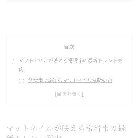
目次
マットネイルが映える常滑市の最新トレンド案
内
常滑市で話題のマットネイル最新動向
ネイルサロン選びで重視すべきポイント
イオン周辺で注目されるネイルアート
レビューで人気のネイルデザインの特徴
ネイルのトレンドとサロンの選び方解説
マットネイルが映える常滑市の最
常滑市で試したいマットネイルの魅力
新トレンド案内