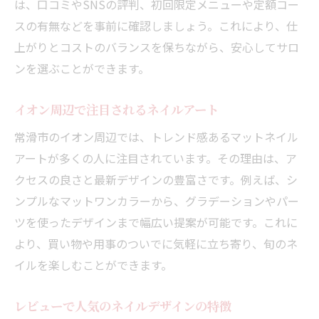
マット仕上げの魅力とネイルの組み合わせ
は、口コミやSNSの評判、初回限定メニューや定額コー
スの有無などを事前に確認しましょう。これにより、仕
ニュアンスネイルが人気の理由を解説
上がりとコストのバランスを保ちながら、安心してサロ
ネイルを美しく仕上げるコツを常滑市で発見
ンを選ぶことができます。
美しいネイルを叶える基本ケアの大切さ
ネイルサロンで伝えたいオーダーの方法
イオン周辺で注目されるネイルアート
仕上がりに差が出るネイル工程の秘密
常滑市のイオン周辺では、トレンド感あるマットネイル
サロン利用時の注意点とおすすめ対策
アートが多くの人に注目されています。その理由は、ア
常滑市のサロンで得られる技術力とは
クセスの良さと最新デザインの豊富さです。例えば、シ
ネイルを長持ちさせるためのポイント
ンプルなマットワンカラーから、グラデーションやパー
リラックス空間で楽しむマットネイルの魅力
ツを使ったデザインまで幅広い提案が可能です。これに
より、買い物や用事のついでに気軽に立ち寄り、旬のネ
リラックスできるネイルサロンの特徴
イルを楽しむことができます。
落ち着いた空間で受けるマットネイル体験
常滑市の癒し系ネイルサロン選びのコツ
レビューで人気のネイルデザインの特徴
ネイル施術中のリラックス方法を紹介