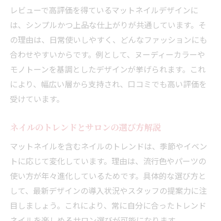
レビューで高評価を得ているマットネイルデザインに
サロンの雰囲気が施術満足度に与える影響
は、シンプルかつ上品な仕上がりが共通しています。そ
リラックス空間で叶う理想のネイル時間
の理由は、日常使いしやすく、どんなファッションにも
通いやすさ重視のネイル選び完全ガイド
合わせやすいからです。例として、ヌーディーカラーや
アクセス抜群のネイルサロン選び方
モノトーンを基調としたデザインが挙げられます。これ
仕事帰りに便利なネイルサロンの探し方
により、幅広い層から支持され、口コミでも高い評価を
受けています。
イオン周辺で見つかる通いやすいサロン
サロン選びで重視したい立地と利便性
ネイルのトレンドとサロンの選び方解説
予約のしやすさで選ぶネイルサロンの特徴
マットネイルを含むネイルのトレンドは、季節やイベン
通いやすいサロンを見極めるポイント
トに応じて変化しています。理由は、流行色やパーツの
マットネイルの評判と口コミから見る実力
使い方が年々進化しているためです。具体的な選び方と
口コミで評価が高いネイルデザイン特集
して、最新デザインの導入状況やスタッフの提案力に注
常滑市で評判のマットネイル体験とは
目しましょう。これにより、常に自分に合ったトレンド
ネイルの口コミから分かる満足度の理由
ネイルを楽しめるサロン選びが可能になります。