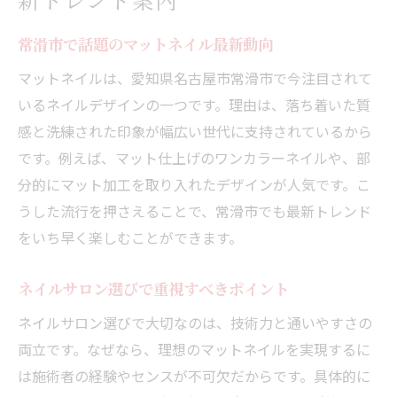
愛知県常滑市で叶える理想のネイル体験とは
理想を叶える常滑市ネイル体験の流れ
常滑市で話題のマットネイル最新動向
ネイルサロンのサービス比較で失敗回避
マットネイルは、愛知県名古屋市常滑市で今注目されて
ファッション感度を高めるネイルの選び方
いるネイルデザインの一つです。理由は、落ち着いた質
感と洗練された印象が幅広い世代に支持されているから
常滑の人気ネイルサロンで体験できる技術
です。例えば、マット仕上げのワンカラーネイルや、部
高品質ネイルで満足度をアップする方法
分的にマット加工を取り入れたデザインが人気です。こ
ネイル体験をより充実させるポイント
うした流行を押さえることで、常滑市でも最新トレンド
ニュアンスを楽しむならマットネイルが最適な
をいち早く楽しむことができます。
理由
ニュアンスネイルで個性を引き出すコツ
ネイルサロン選びで重視すべきポイント
マットネイルが映えるデザインテクニック
ネイルサロン選びで大切なのは、技術力と通いやすさの
ネイルで差がつくニュアンスの取り入れ方
両立です。なぜなら、理想のマットネイルを実現するに
常滑市サロンで叶う最旬ニュアンスネイル
は施術者の経験やセンスが不可欠だからです。具体的に