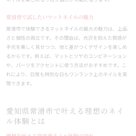
レビューで人気のネイルサロンの傾向
常滑市で試したいマットネイルの魅力
実際の声から選ぶマットネイルの魅力
常滑市で体験できるマットネイルの最大の魅力は、上品
口コミ情報を活用したサロン選び術
さと個性の両立です。その理由は、光沢を抑えた質感が
自分らしいネイルを常滑市で見つける方法
手元を美しく見せつつ、他と差がつくデザインを楽しめ
自分好みのネイルデザインを探すコツ
るからです。例えば、マットとツヤのコンビネーション
常滑市で叶えるオリジナルネイルの楽しみ
や、パーツをアクセントに使う方法がおすすめです。こ
ネイルサロンで相談したいデザイン例紹介
れにより、日常も特別な日もワンランク上のネイルを実
ニュアンスネイルで表現する個性の魅力
現できます。
トレンドを取り入れたネイル選びの方法
ネイルで毎日をもっと楽しくするアイデア
愛知県常滑市で叶える理想のネイ
ル体験とは
理想を叶える常滑市ネイル体験の流れ