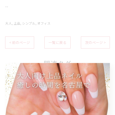
--
大人
上品
シンプル
オフィス
< 前のページ
一覧に戻る
次のページ >
関連タグ
#名古屋駅ネイルサロン
#プライベートサロン
#大人ネイル
#ラメネイル
#秋ネイル
#グラデーション