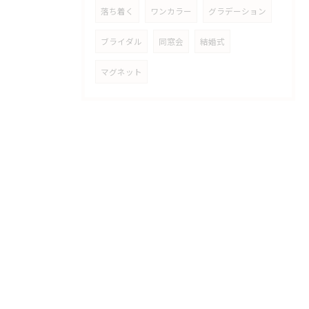
落ち着く
ワンカラー
グラデーション
ブライダル
同窓会
結婚式
マグネット