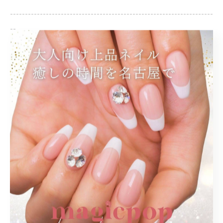
--------------------------------------------------------------------
--
大人
上品
シンプル
オフィス
< 前のページ
一覧に戻る
次のページ >
関連タグ
#名古屋市西区
#プライベートサロン
#手書きアート
#大人ネイル
#同窓会
#ブライダル
#名古屋駅ネイルサロン