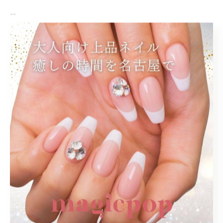
--
プライベートサロン
大人
上品
シンプル
オフィス
< 前のページ
一覧に戻る
次のページ >
関連タグ
#大人ネイル
#キラキラ
#フットワンカラー
#プライベートサロン
#夏
#名古屋
#結婚式
#同窓会
#ブライダル
#落ち着く
#ワンカラー