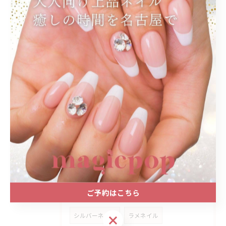
2026/07/29
ワンホンネイルで期待する印象と男ウケも叶える選び方ガイド
2026/07/22
ワンホンネイルを短時間で楽しむ愛知県名古屋市西区庄内通の最新施術方法とサロン選び
タグ
Tags
グレージュ
ベージュ
手書きアート
ご予約はこちら
テラコッタ
カシスレッド
シルバーネイル
ラメネイル
ご予約はこちら