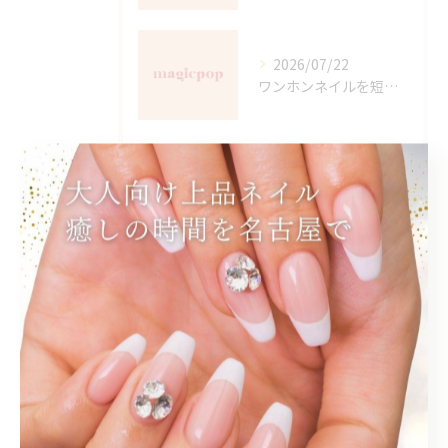
2026/07/22
ワンホンネイルを短時間で楽しむ愛知県名古屋市西区庄内通の最新施術方法とサロン選び
タグ
Tags
グレージュ
ベージュ
手書きアート
テラコッタ
カシスレッド
シルバーネイル
ラメネイル
名古屋駅ネイルサロン
定額デザイン
秋ネイル
ツイードネイル